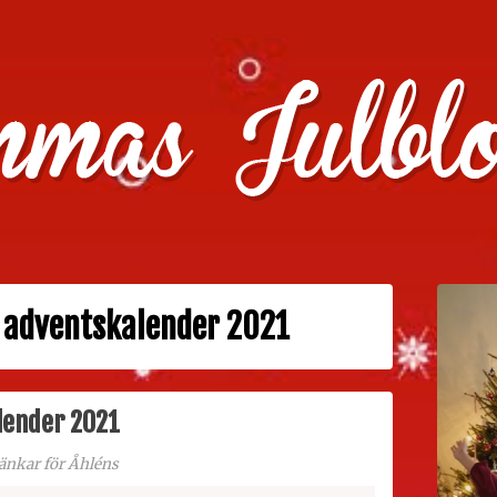
julklappstips, julkalendrar, adventskalendrar , julpyssel oc
 adventskalender 2021
lender 2021
länkar för Åhléns