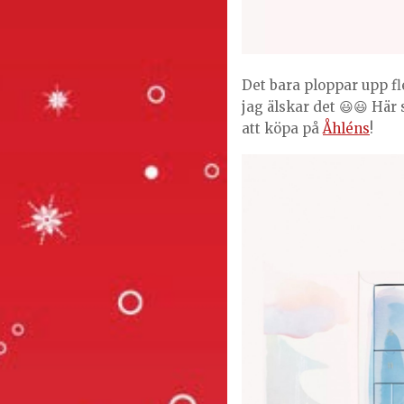
Det bara ploppar upp fl
jag älskar det 😃😃 Här 
att köpa på
Åhléns
!