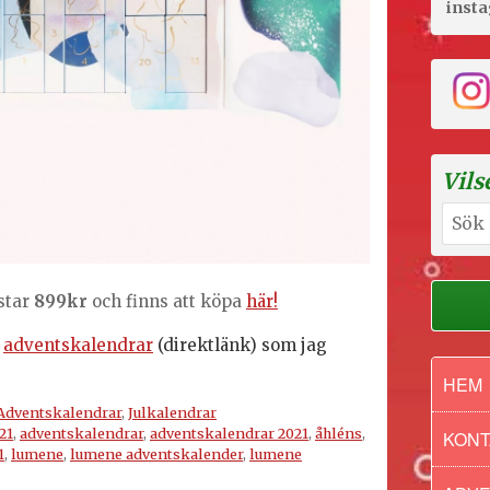
inst
Vils
Sök
efter:
star
899kr
och finns att köpa
här!
adventskalendrar
(direktlänk) som jag
HEM
Adventskalendrar
,
Julkalendrar
21
,
adventskalendrar
,
adventskalendrar 2021
,
åhléns
,
KONT
1
,
lumene
,
lumene adventskalender
,
lumene