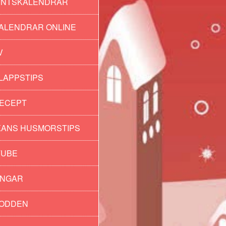
ENTSKALENDRAR
ALENDRAR ONLINE
der
V
LAPPSTIPS
ECEPT
ANS HUSMORSTIPS
TUBE
INGAR
PODDEN