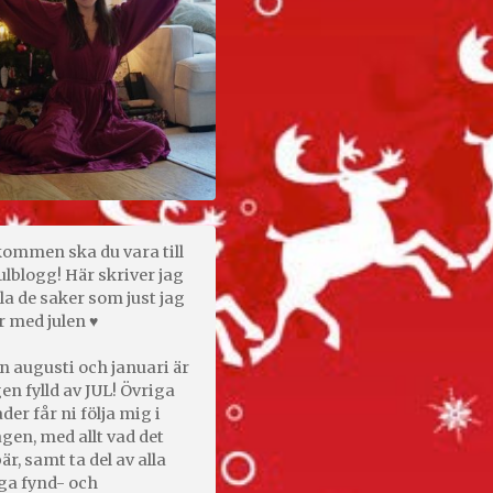
kommen ska du vara till
ulblogg! Här skriver jag
la de saker som just jag
r med julen ♥
n augusti och januari är
en fylld av JUL! Övriga
er får ni följa mig i
gen, med allt vad det
är, samt ta del av alla
ga fynd- och