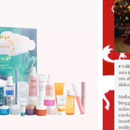
♥ Väl
min j
om al
älska
Mella
blogg
månad
varda
inneb
möjli