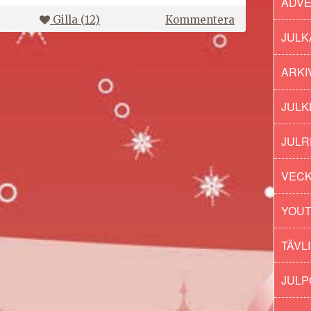
ADV
på
Gilla (
12
)
Kommentera
Lumene
JULK
adventskalen
2021
ARKI
JULK
JULR
VECK
YOU
TÄVL
JUL