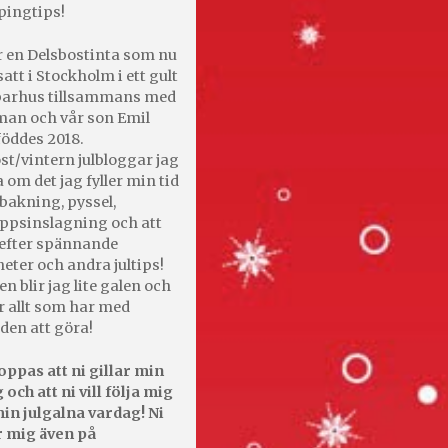
pingtips!
r en Delsbostinta som nu
satt i Stockholm i ett gult
 parhus tillsammans med
an och vår son Emil
öddes 2018.
st/vintern julbloggar jag
 om det jag fyller min tid
bakning, pyssel,
appsinslagning och att
efter spännande
heter och andra jultips!
en blir jag lite galen och
r allt som har med
den att göra!
oppas att ni gillar min
 och att ni vill följa mig
in julgalna vardag! Ni
r mig även på