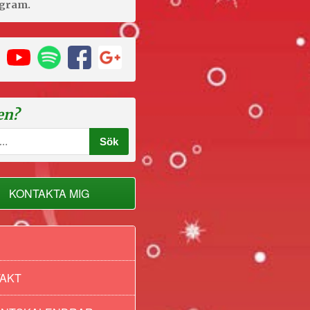
agram.
en?
KONTAKTA MIG
AKT