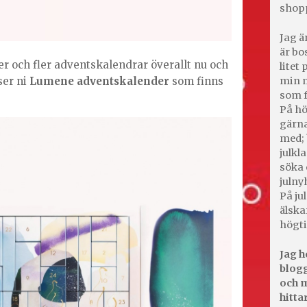
shop
Jag ä
är bo
er och fler adventskalendrar överallt nu och
litet
ser ni
Lumene adventskalender
som finns
min m
som f
På hö
gärna
med; 
julkl
söka 
julny
På jul
älska
högti
Jag h
blogg
och m
hitta