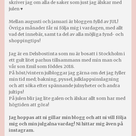
skriver jag om alla de saker som just jag älskar med
julen ♥
Mellan augusti och januari är bloggen fylld av JUL!
Övriga månader får ni följa mig i vardagen, med allt
vad det innebär, samt ta del av alla möjliga fynd- och
shoppingtips!
Jag är en Delsbostinta som nu är bosatt i Stockholm i
ett gult litet parhus tillsammans med min man och
vår son Emil som föddes 2018.
På höst/vintern julbloggar jag gärna om det jag fyller
min tid med; bakning, pyssel, julklappsinslagning
och att söka efter spännande julnyheter och andra
jultips!
På julen blir jag lite galen och älskar allt som har med
högtiden att göra!
Jag hoppas att ni gillar min blogg och att ni vill följa
mig och min julgalna vardag! Ni hittar mig även på
instagram.