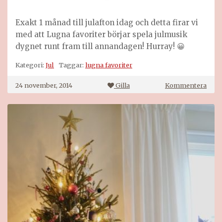
Exakt 1 månad till julafton idag och detta firar vi
med att Lugna favoriter börjar spela julmusik
dygnet runt fram till annandagen! Hurray! 😀
Kategori:
Jul
Taggar:
lugna favoriter
på
24 november, 2014
Gilla
Kommentera
Lugn
favor
julm