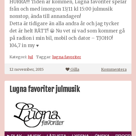
HURRA!!! Tiden är kommen, Lugna favoriter spelar
från och med imorgon 13/11 kl 15:00 julmusik
nonstop, ända till annandagen!
Detta är tidigare än alla andra år och jag tycker
det är helt RÄTT! 😀 Nu vet ni vad som kommer gå
på radion i min bil, mobil och dator – TJOHO!
104,7 in my ♥
Kategori:
Jul
Taggar:
lugna favoriter
på
12 november, 2015
Gilla
Kommentera
100
julm
–
Lugna favoriter julmusik
Lugn
favor