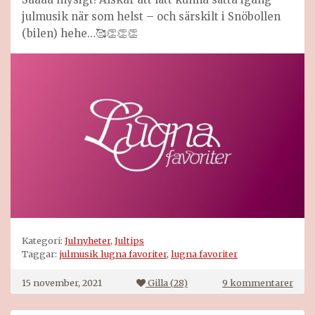
julmusik när som helst – och särskilt i Snöbollen
(bilen) hehe…🥰👏👏👏
Kategori:
Julnyheter
,
Jultips
Taggar:
julmusik lugna favoriter
,
lugna favoriter
till
15 november, 2021
Gilla (
28
)
9 kommentarer
1009
julm