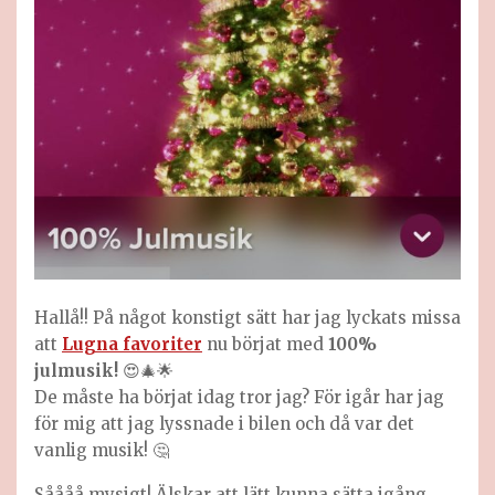
Hallå!! På något konstigt sätt har jag lyckats missa
att
Lugna favoriter
nu börjat med
100%
julmusik!
😍🎄🌟
De måste ha börjat idag tror jag? För igår har jag
för mig att jag lyssnade i bilen och då var det
vanlig musik! 🤔
Såååå mysigt! Älskar att lätt kunna sätta igång