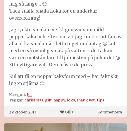
mig så länge… 🙂
Tack snälla snälla Loka för en underbar
överraskning!
Jag tyckte smaken verkligen var som mild
pepparkaka och eftersom att jag är ett stort fan av
alla olika smaker är detta inget undantag 🙂 kul
med en så ovanlig smak på vatten – detta kan
vara en motståndare till julmusten på julbordet 😉
Ett nyttigare val ! Den måste du pröva.
Kul att få en pepparkaksform med – har faktiskt
ingen stjärna 🙂
Kategori:
Jul
Taggar:
christmas
,
gift
,
happy
,
loka
,
thank you
,
tips
på
2 oktober, 2013
Gilla
Kommentera
En
fant
över