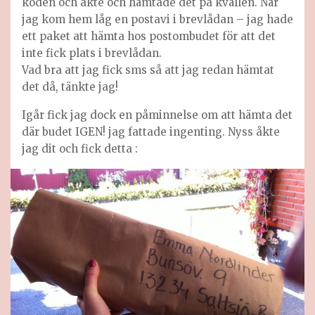
koden och åkte och hämtade det på kvällen. När
jag kom hem låg en postavi i brevlådan – jag hade
ett paket att hämta hos postombudet för att det
inte fick plats i brevlådan.
Vad bra att jag fick sms så att jag redan hämtat
det då, tänkte jag!
Igår fick jag dock en påminnelse om att hämta det
där budet IGEN! jag fattade ingenting. Nyss åkte
jag dit och fick detta :