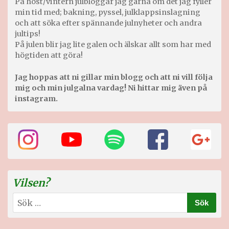
På höst/vintern julbloggar jag gärna om det jag fyller
min tid med; bakning, pyssel, julklappsinslagning
och att söka efter spännande julnyheter och andra
jultips!
På julen blir jag lite galen och älskar allt som har med
högtiden att göra!
Jag hoppas att ni gillar min blogg och att ni vill följa
mig och min julgalna vardag! Ni hittar mig även på
instagram.
Vilsen?
Sök
efter: