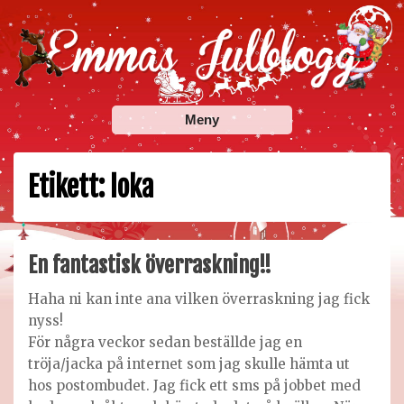
Skip
to
content
Emmas Julblogg
Julbloggar om julnyheter, julklappstips, julkalendrar,
Meny
adventskalendrar , julpyssel och julrecept!
Etikett:
loka
En fantastisk överraskning!!
Haha ni kan inte ana vilken överraskning jag fick
nyss!
För några veckor sedan beställde jag en
tröja/jacka på internet som jag skulle hämta ut
hos postombudet. Jag fick ett sms på jobbet med