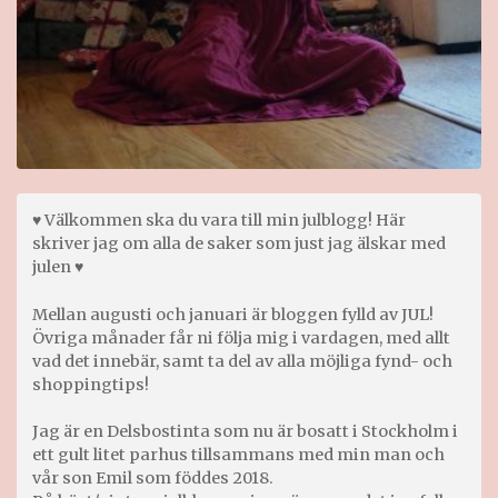
♥ Välkommen ska du vara till min julblogg! Här
skriver jag om alla de saker som just jag älskar med
julen ♥
Mellan augusti och januari är bloggen fylld av JUL!
Övriga månader får ni följa mig i vardagen, med allt
vad det innebär, samt ta del av alla möjliga fynd- och
shoppingtips!
Jag är en Delsbostinta som nu är bosatt i Stockholm i
ett gult litet parhus tillsammans med min man och
vår son Emil som föddes 2018.