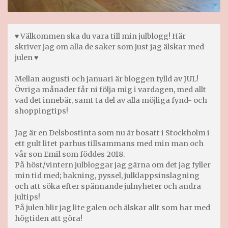
♥ Välkommen ska du vara till min julblogg! Här
skriver jag om alla de saker som just jag älskar med
julen ♥
Mellan augusti och januari är bloggen fylld av JUL!
Övriga månader får ni följa mig i vardagen, med allt
vad det innebär, samt ta del av alla möjliga fynd- och
shoppingtips!
Jag är en Delsbostinta som nu är bosatt i Stockholm i
ett gult litet parhus tillsammans med min man och
vår son Emil som föddes 2018.
På höst/vintern julbloggar jag gärna om det jag fyller
min tid med; bakning, pyssel, julklappsinslagning
och att söka efter spännande julnyheter och andra
jultips!
På julen blir jag lite galen och älskar allt som har med
högtiden att göra!