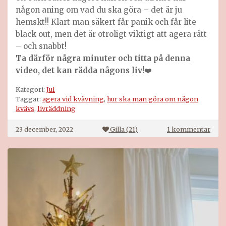
någon aning om vad du ska göra – det är ju
hemskt!! Klart man säkert får panik och får lite
black out, men det är otroligt viktigt att agera rätt
– och snabbt!
Ta därför några minuter och titta på denna
video, det kan rädda någons liv!
❤️
Kategori:
Jul
Taggar:
agera vid kvävning
,
hur ska man göra om någon
kvävs
,
livräddning
till
23 december, 2022
Gilla (
21
)
1 kommentar
Om
någ
kväv