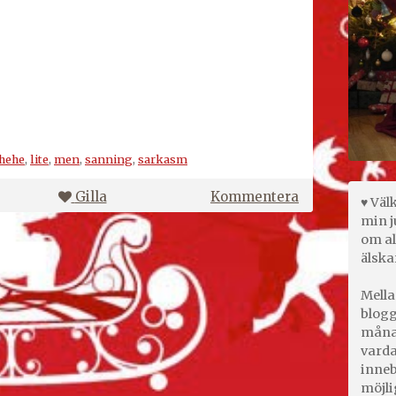
hehe
,
lite
,
men
,
sanning
,
sarkasm
på
Gilla
Kommentera
♥ Väl
min j
om al
älska
Mella
blogg
månad
varda
inneb
möjli