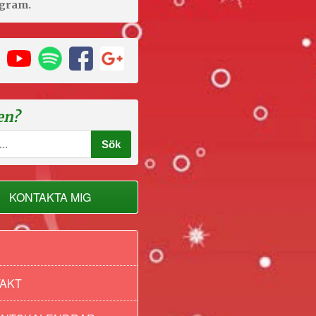
agram.
en?
KONTAKTA MIG
AKT