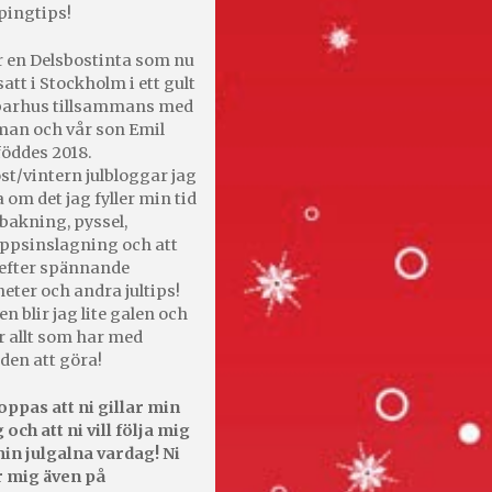
pingtips!
r en Delsbostinta som nu
satt i Stockholm i ett gult
 parhus tillsammans med
an och vår son Emil
öddes 2018.
st/vintern julbloggar jag
 om det jag fyller min tid
bakning, pyssel,
appsinslagning och att
efter spännande
heter och andra jultips!
en blir jag lite galen och
r allt som har med
den att göra!
oppas att ni gillar min
 och att ni vill följa mig
in julgalna vardag! Ni
r mig även på