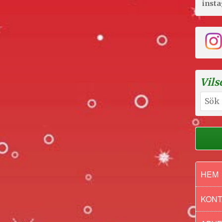
inst
Vils
Sök
efter:
HEM
KONT