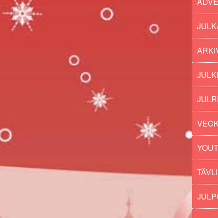
ADV
JULK
ARKI
JULK
JULR
VECK
YOU
TÄVL
JUL