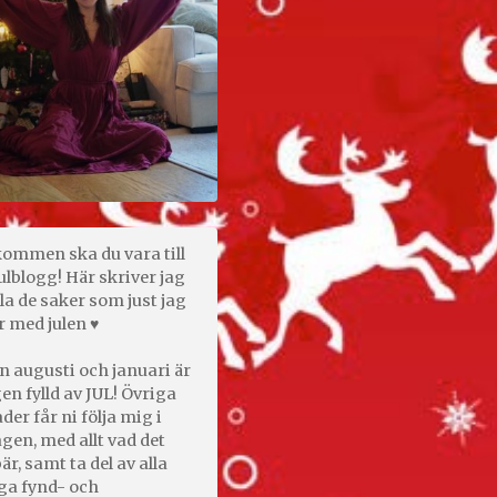
kommen ska du vara till
ulblogg! Här skriver jag
la de saker som just jag
r med julen ♥
n augusti och januari är
en fylld av JUL! Övriga
er får ni följa mig i
gen, med allt vad det
är, samt ta del av alla
ga fynd- och