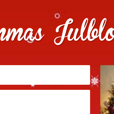
julklappstips, julkalendrar, adventskalendrar , julpyssel oc