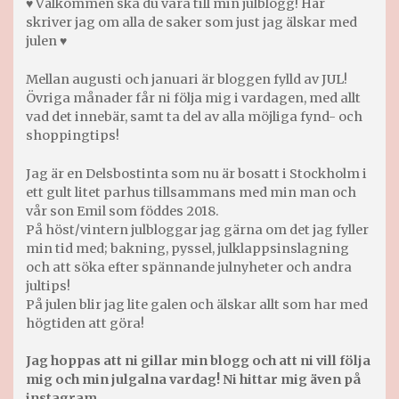
♥ Välkommen ska du vara till min julblogg! Här
skriver jag om alla de saker som just jag älskar med
julen ♥
Mellan augusti och januari är bloggen fylld av JUL!
Övriga månader får ni följa mig i vardagen, med allt
vad det innebär, samt ta del av alla möjliga fynd- och
shoppingtips!
Jag är en Delsbostinta som nu är bosatt i Stockholm i
ett gult litet parhus tillsammans med min man och
vår son Emil som föddes 2018.
På höst/vintern julbloggar jag gärna om det jag fyller
min tid med; bakning, pyssel, julklappsinslagning
och att söka efter spännande julnyheter och andra
jultips!
På julen blir jag lite galen och älskar allt som har med
högtiden att göra!
Jag hoppas att ni gillar min blogg och att ni vill följa
mig och min julgalna vardag! Ni hittar mig även på
instagram.