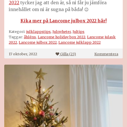
2022
tycker jag att den är, så ni får ju jämföra
innehållet om ni är sugna på båda! 😉
Kika mer på Lancome julbox 2022 här!
Kategori:
julklappstips
,
Julnyheter
,
Jultips
Taggar:
åhléns
,
Lancome holiday box 2022
,
Lancome julask
2022
,
Lancome julbox 2022
,
Lancome julklapp 2022
på
17 oktober, 2022
Gilla (
23
)
Kommentera
Lan
julb
2022