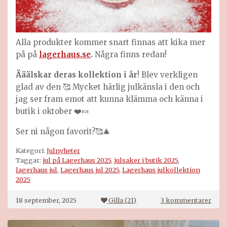
Alla produkter kommer snart finnas att kika mer
på på
lagerhaus.se
.
Några finns redan!
Ääälskar deras kollektion i år
! Blev verkligen
glad av den 🥰 Mycket härlig julkänsla i den och
jag ser fram emot att kunna klämma och känna i
butik i oktober ❤️🍬
Ser ni någon favorit?🥰🎄
Kategori:
Julnyheter
Taggar:
jul på Lagerhaus 2025
,
julsaker i butik 2025
,
lagerhaus jul
,
Lagerhaus jul 2025
,
Lagerhaus julkollektion
2025
till
18 september, 2025
Gilla (
21
)
3 kommentarer
Lage
jul