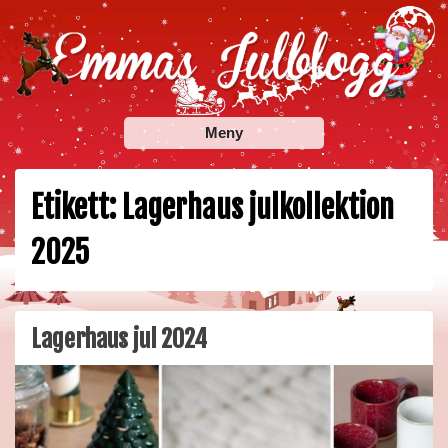
Skip
to
content
Emmas Julblogg
Julbloggar om julnyheter, julklappstips, julkalendrar,
Meny
adventskalendrar , julpyssel och julrecept!
Etikett:
Lagerhaus julkollektion
2025
Lagerhaus jul 2024