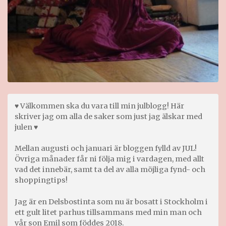
♥ Välkommen ska du vara till min julblogg! Här
skriver jag om alla de saker som just jag älskar med
julen ♥
Mellan augusti och januari är bloggen fylld av JUL!
Övriga månader får ni följa mig i vardagen, med allt
vad det innebär, samt ta del av alla möjliga fynd- och
shoppingtips!
Jag är en Delsbostinta som nu är bosatt i Stockholm i
ett gult litet parhus tillsammans med min man och
vår son Emil som föddes 2018.