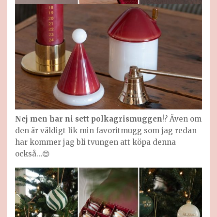
Nej men har ni sett polkagrismuggen
!? Även om
den är väldigt lik min favoritmugg som jag redan
har kommer jag bli tvungen att köpa denna
också…😍