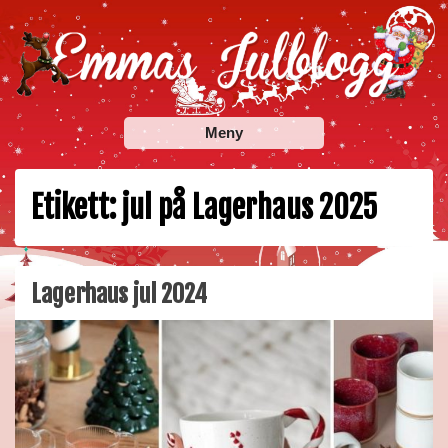
Skip
to
content
Emmas Julblogg
Julbloggar om julnyheter, julklappstips, julkalendrar,
Meny
adventskalendrar , julpyssel och julrecept!
Etikett:
jul på Lagerhaus 2025
Lagerhaus jul 2024