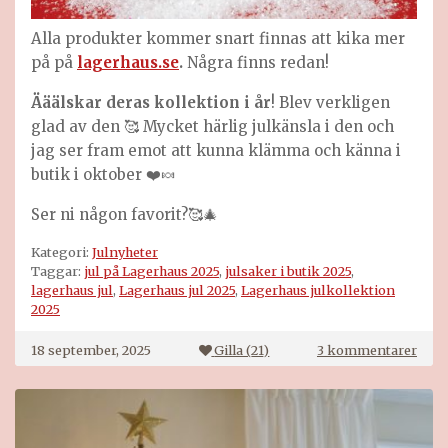
Alla produkter kommer snart finnas att kika mer
på på
lagerhaus.se
.
Några finns redan!
Ääälskar deras kollektion i år
! Blev verkligen
glad av den 🥰 Mycket härlig julkänsla i den och
jag ser fram emot att kunna klämma och känna i
butik i oktober ❤️🍬
Ser ni någon favorit?🥰🎄
Kategori:
Julnyheter
Taggar:
jul på Lagerhaus 2025
,
julsaker i butik 2025
,
lagerhaus jul
,
Lagerhaus jul 2025
,
Lagerhaus julkollektion
2025
till
18 september, 2025
Gilla (
21
)
3 kommentarer
Lage
jul
2024