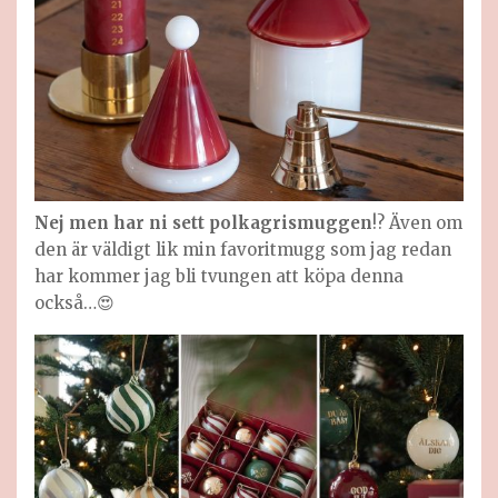
Nej men har ni sett polkagrismuggen
!? Även om
den är väldigt lik min favoritmugg som jag redan
har kommer jag bli tvungen att köpa denna
också…😍