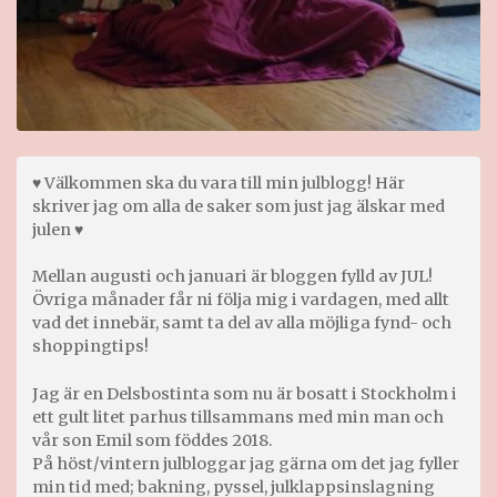
♥ Välkommen ska du vara till min julblogg! Här
skriver jag om alla de saker som just jag älskar med
julen ♥
Mellan augusti och januari är bloggen fylld av JUL!
Övriga månader får ni följa mig i vardagen, med allt
vad det innebär, samt ta del av alla möjliga fynd- och
shoppingtips!
Jag är en Delsbostinta som nu är bosatt i Stockholm i
ett gult litet parhus tillsammans med min man och
vår son Emil som föddes 2018.
På höst/vintern julbloggar jag gärna om det jag fyller
min tid med; bakning, pyssel, julklappsinslagning