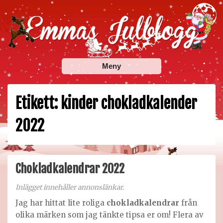
Skip
to
content
Emmas Julblogg
Julbloggar om julnyheter, julklappstips, julkalendrar,
Meny
adventskalendrar , julpyssel och julrecept!
Etikett:
kinder chokladkalender
2022
Chokladkalendrar 2022
Inlägget innehåller annonslänkar.
Jag har hittat lite roliga
chokladkalendrar
från
olika märken som jag tänkte tipsa er om! Flera av