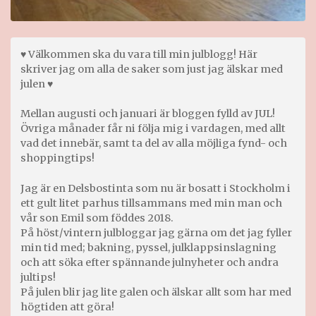
♥ Välkommen ska du vara till min julblogg! Här
skriver jag om alla de saker som just jag älskar med
julen ♥
Mellan augusti och januari är bloggen fylld av JUL!
Övriga månader får ni följa mig i vardagen, med allt
vad det innebär, samt ta del av alla möjliga fynd- och
shoppingtips!
Jag är en Delsbostinta som nu är bosatt i Stockholm i
ett gult litet parhus tillsammans med min man och
vår son Emil som föddes 2018.
På höst/vintern julbloggar jag gärna om det jag fyller
min tid med; bakning, pyssel, julklappsinslagning
och att söka efter spännande julnyheter och andra
jultips!
På julen blir jag lite galen och älskar allt som har med
högtiden att göra!