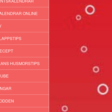
ENTSKALENDRAR
ALENDRAR ONLINE
V
LAPPSTIPS
ECEPT
ANS HUSMORSTIPS
TUBE
INGAR
PODDEN