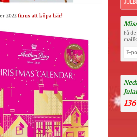
JULB
er 2022
finns att köpa här!
Miss
Få de 
mailk
Nedr
Jula
136