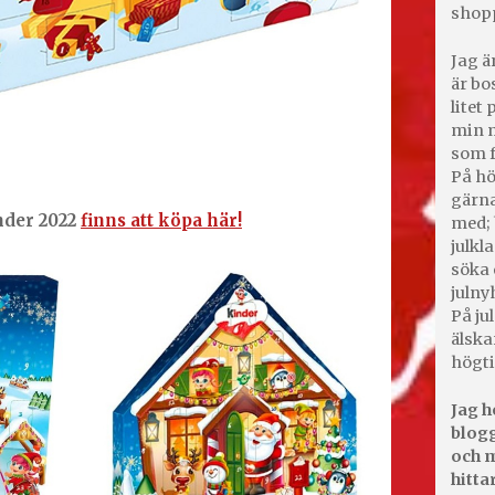
shop
Jag ä
är bo
litet
min m
som f
På hö
gärna
nder 2022
finns att köpa här!
med; 
julkl
söka 
julny
På jul
älska
högti
Jag h
blogg
och m
hitta