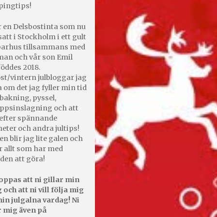
pingtips!
r en Delsbostinta som nu
satt i Stockholm i ett gult
 parhus tillsammans med
an och vår son Emil
öddes 2018.
st/vintern julbloggar jag
 om det jag fyller min tid
bakning, pyssel,
appsinslagning och att
efter spännande
heter och andra jultips!
en blir jag lite galen och
r allt som har med
den att göra!
oppas att ni gillar min
 och att ni vill följa mig
in julgalna vardag! Ni
r mig även på