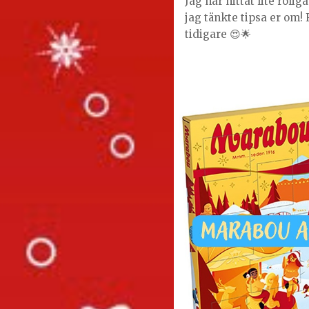
Jag har hittat lite rolig
jag tänkte tipsa er om! 
tidigare 😍🌟