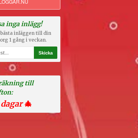
LOGGAR.NU
a inga inlägg!
bästa inläggen till din
org 1 gång i veckan.
äkning till
fton:
 dagar
🎄