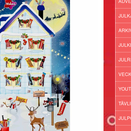
ADV
JULK
ARKI
JULK
JULR
VECK
YOU
TÄVL
JUL