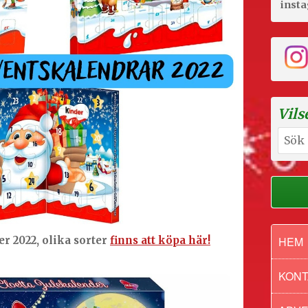
inst
Vils
Sök
efter:
HEM
r 2022, olika sorter
finns att köpa här!
KONT