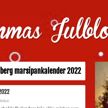
julklappstips, julkalendrar, adventskalendrar , julpyssel oc
 berg marsipankalender 2022
2022
änkar.