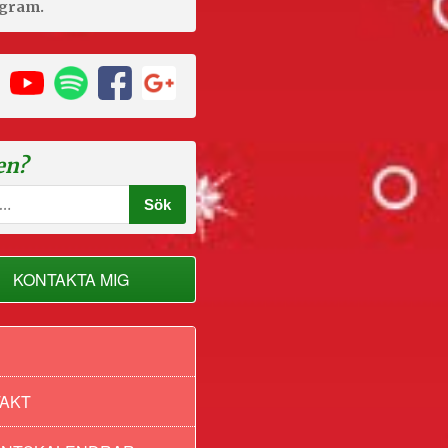
agram.
en?
KONTAKTA MIG
AKT