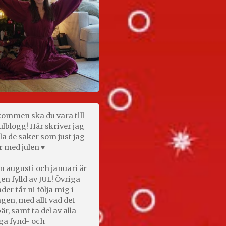
kommen ska du vara till
ulblogg! Här skriver jag
la de saker som just jag
r med julen ♥
n augusti och januari är
en fylld av JUL! Övriga
er får ni följa mig i
gen, med allt vad det
är, samt ta del av alla
ga fynd- och