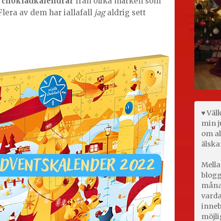
a
chokladkalendrar
från olika märken som
Flera av dem har iallafall
jag
aldrig sett
♥ Väl
min j
om al
älska
Mella
blogg
månad
varda
inneb
möjli