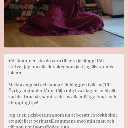
♥ Välkommen ska du vara till min julblogg! Här
skriver jag om alla de saker som just jag älskar med
julen ♥
Mellan augusti och januari är bloggen fylld av JUL!
Övriga månader får ni följa mig i vardagen, med allt
vad det innebär, samt ta del av alla möjliga fynd- och
shoppingtips!
Jag är en Delsbostinta som nu är bosatt i Stockholm i
ett gult litet parhus tillsammans med min man och
vår son Emil som föddes 2018.