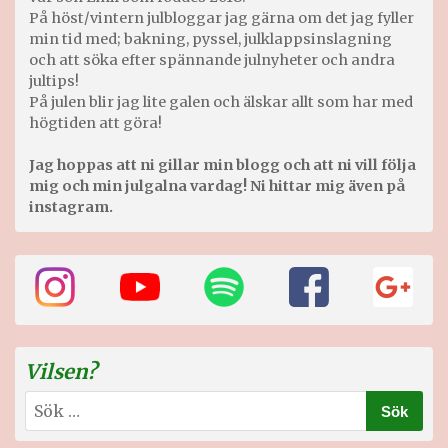
På höst/vintern julbloggar jag gärna om det jag fyller
min tid med; bakning, pyssel, julklappsinslagning
och att söka efter spännande julnyheter och andra
jultips!
På julen blir jag lite galen och älskar allt som har med
högtiden att göra!
Jag hoppas att ni gillar min blogg och att ni vill följa
mig och min julgalna vardag! Ni hittar mig även på
instagram.
Vilsen?
Sök
efter: