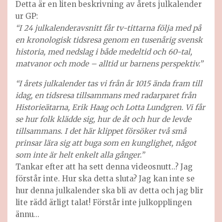
Detta är en liten beskrivning av årets julkalender
ur GP:
“I 24 julkalenderavsnitt får tv-tittarna följa med på
en kronologisk tidsresa genom en tusenårig svensk
historia, med nedslag i både medeltid och 60-tal,
matvanor och mode – alltid ur barnens perspektiv.”
“I årets julkalender tas vi från år 1015 ända fram till
idag, en tidsresa tillsammans med radarparet från
Historieätarna, Erik Haag och Lotta Lundgren. Vi får
se hur folk klädde sig, hur de åt och hur de levde
tillsammans. I det här klippet försöker två små
prinsar lära sig att buga som en kunglighet, något
som inte är helt enkelt alla gånger.”
Tankar efter att ha sett denna videosnutt..? Jag
förstår inte. Hur ska detta sluta? Jag kan inte se
hur denna julkalender ska bli av detta och jag blir
lite rädd ärligt talat! Förstår inte julkopplingen
ännu…