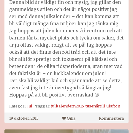
Denna bild är väldigt fin och mysig, jag gillar den
gammeldags stilen och det är något positivt jag
ser med denna julkalender – det kan komma att
bli väldigt många fina miljöer kan jag tänka mig!
Jag hoppas att julen kommer stå i centrum och att
barnen får ta mycket plats och tycka om saker, det
är ju oftast väldigt roligt att se på! Jag hoppas
också att det finns den röd tråd och att det inte
blir alltför spretigt och fokuserat på klädsel och
beteenden i de olika tidsperioderna, utan mer vad
det faktiskt är – en luckkalender om julen!
Det ska bli väldigt kul och spännande att se detta,
även fast jag inte är övertygad så längtar jag!
Hoppas på att bli positivt överraskad 🙂
Kategori:
Jul
Taggar:
julkalendern2015
,
tusenårtilljulafton
på
19 oktober, 2015
Gilla
Kommentera
Tuse
år