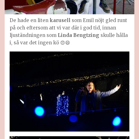
De hade en liten
karusell
som Emil nöjt gled runt
på och eftersom att vi var där i god tid, innan
ljuständningen som
Linda Bengtzing
skulle hålla
i, så var det ingen kö 😍😄