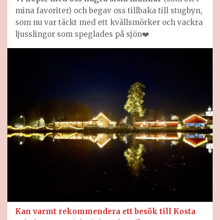
mina favoriter) och begav oss tillbaka till stugbyn,
som nu var täckt med ett kvällsmörker och vackra
ljusslingor som speglades på sjön❤️
Kan varmt rekommendera ett besök till Kosta