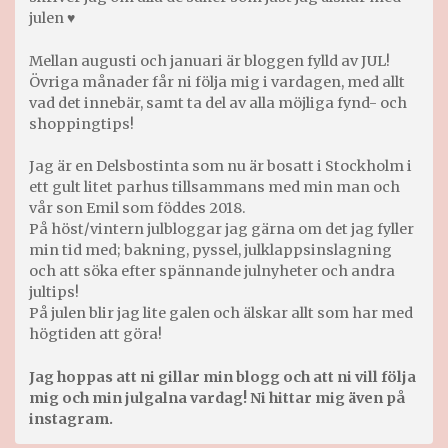
julen ♥
Mellan augusti och januari är bloggen fylld av JUL!
Övriga månader får ni följa mig i vardagen, med allt
vad det innebär, samt ta del av alla möjliga fynd- och
shoppingtips!
Jag är en Delsbostinta som nu är bosatt i Stockholm i
ett gult litet parhus tillsammans med min man och
vår son Emil som föddes 2018.
På höst/vintern julbloggar jag gärna om det jag fyller
min tid med; bakning, pyssel, julklappsinslagning
och att söka efter spännande julnyheter och andra
jultips!
På julen blir jag lite galen och älskar allt som har med
högtiden att göra!
Jag hoppas att ni gillar min blogg och att ni vill följa
mig och min julgalna vardag! Ni hittar mig även på
instagram.