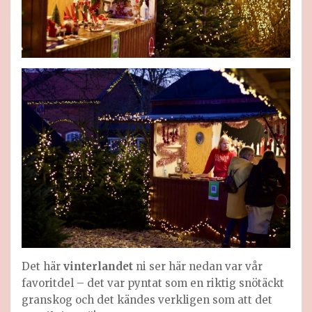
Det här
vinterlandet
ni ser här nedan var vår
favoritdel – det var pyntat som en riktig snötäckt
granskog och det kändes verkligen som att det