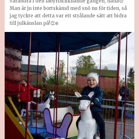
varandra i den labyrintliknande gången, haha😍
Man är ju inte bortskämd med snö nu för tiden, så
jag tyckte att detta var ett strålande sätt att bidra
till julkänslan på!👏❄️