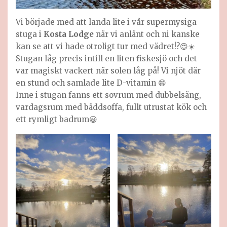
Vi började med att landa lite i vår supermysiga
stuga i
Kosta Lodge
när vi anlänt och ni kanske
kan se att vi hade otroligt tur med vädret!?😍☀️
Stugan låg precis intill en liten fiskesjö och det
var magiskt vackert när solen låg på! Vi njöt där
en stund och samlade lite D-vitamin 😄
Inne i stugan fanns ett sovrum med dubbelsäng,
vardagsrum med bäddsoffa, fullt utrustat kök och
ett rymligt badrum😀