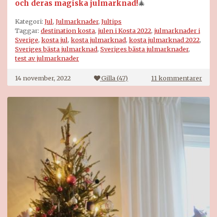
och deras magiska julmarknad!
🎄
Kategori:
Jul
,
Julmarknader
,
Jultips
Taggar:
destination kosta
,
julen i Kosta 2022
,
julmarknader i
Sverige
,
kosta jul
,
kosta julmarknad
,
kosta julmarknad 2022
,
Sveriges bästa julmarknad
,
Sveriges bästa julmarknader
,
test av julmarknader
till
14 november, 2022
Gilla (
47
)
11 kommentarer
Kost
julm