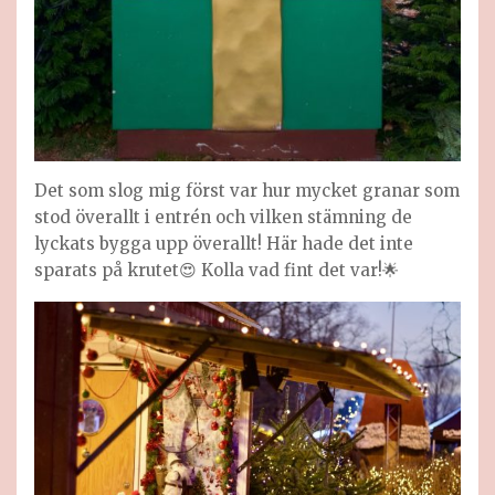
Det som slog mig först var hur mycket granar som
stod överallt i entrén och vilken stämning de
lyckats bygga upp överallt! Här hade det inte
sparats på krutet😍 Kolla vad fint det var!🌟