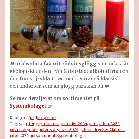
Min absoluta favorit-rödvinsglögg
som också är
ekologiskt är den från
Grönstedt
alkoholfria
och
den finns sjävklart i år med. Den är så klassisk
och underbar som en glögg bara kan bli!❤️
Se mer detaljerat om sortimentet på
Systembolaget
🍺
Kategori:
Jul
,
Julnyheter
Taggar:
glögg grönstedt
,
jul cider 2024
,
juldrycker 2024
,
julens drycker
,
julens drycker 2024
,
julens drycker Galatea
,
julöl 2024
,
julsortiment Systembolaget