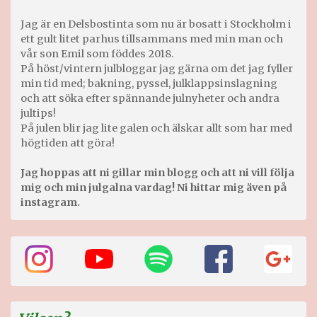
Jag är en Delsbostinta som nu är bosatt i Stockholm i
ett gult litet parhus tillsammans med min man och
vår son Emil som föddes 2018.
På höst/vintern julbloggar jag gärna om det jag fyller
min tid med; bakning, pyssel, julklappsinslagning
och att söka efter spännande julnyheter och andra
jultips!
På julen blir jag lite galen och älskar allt som har med
högtiden att göra!
Jag hoppas att ni gillar min blogg och att ni vill följa
mig och min julgalna vardag! Ni hittar mig även på
instagram.