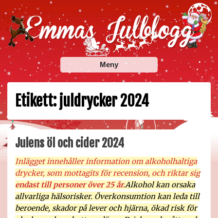
Skip
to
content
Emmas Julblogg
Julbloggar om julnyheter, julklappstips, julkalendrar,
Meny
adventskalendrar , julpyssel och julrecept!
Etikett:
juldrycker 2024
Julens öl och cider 2024
Inlägget innehåller information om alkoholhaltiga
drycker, som mottagits för recension, och riktar sig
endast till personer över 25 år.
Alkohol kan orsaka
allvarliga hälsorisker. Överkonsumtion kan leda till
beroende, skador på lever och hjärna, ökad risk för