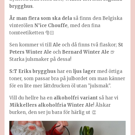
brygghus
.
Är man flera som ska dela
så finns den Belgiska
vinterölen
N’ice Chouffe
, med den fina
tomteetiketten 🎅🏻
Sen kommer vi till
Ale
och då finns två flaskor;
St
Peters Winter Ale
och
Bernard Winter Ale
🍺
Starka julsmaker på dessa!
S:T Eriks brygghus
har en
ljus lager
med örtiga
toner, som passar bra på julbordet om man känner
för en lite mer lättdrucken öl utan ”julsmak”.
Vill du hellre ha en
alkoholfri variant
så har vi
Mikkellers alkoholfria Winter Ale
! Älskar
burken, den ser ju bara för härlig ut 👏