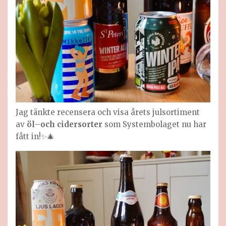
Jag tänkte recensera och visa årets julsortiment
av
öl
–
och cidersorter
som Systembolaget nu har
fått in!✨🎄