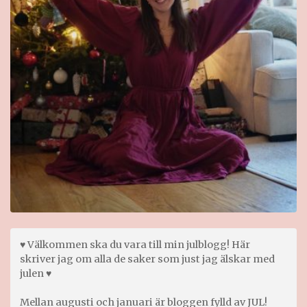
♥ Välkommen ska du vara till min julblogg! Här
skriver jag om alla de saker som just jag älskar med
julen ♥
Mellan augusti och januari är bloggen fylld av JUL!