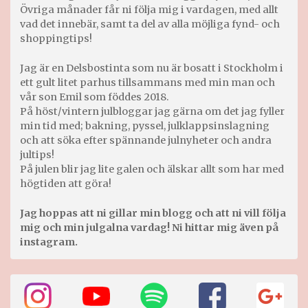
Övriga månader får ni följa mig i vardagen, med allt
vad det innebär, samt ta del av alla möjliga fynd- och
shoppingtips!
Jag är en Delsbostinta som nu är bosatt i Stockholm i
ett gult litet parhus tillsammans med min man och
vår son Emil som föddes 2018.
På höst/vintern julbloggar jag gärna om det jag fyller
min tid med; bakning, pyssel, julklappsinslagning
och att söka efter spännande julnyheter och andra
jultips!
På julen blir jag lite galen och älskar allt som har med
högtiden att göra!
Jag hoppas att ni gillar min blogg och att ni vill följa
mig och min julgalna vardag! Ni hittar mig även på
instagram.