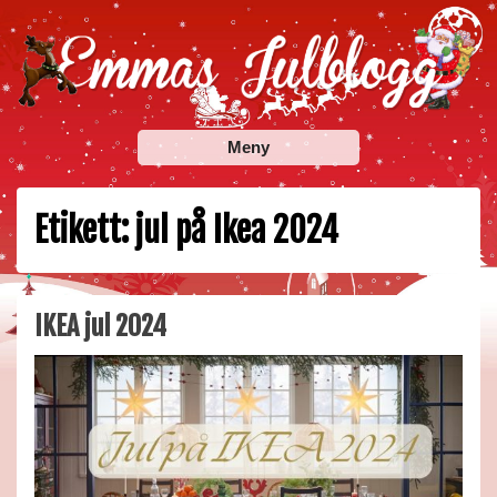
Skip
to
content
Emmas Julblogg
Julbloggar om julnyheter, julklappstips, julkalendrar,
Meny
adventskalendrar , julpyssel och julrecept!
Etikett:
jul på Ikea 2024
IKEA jul 2024