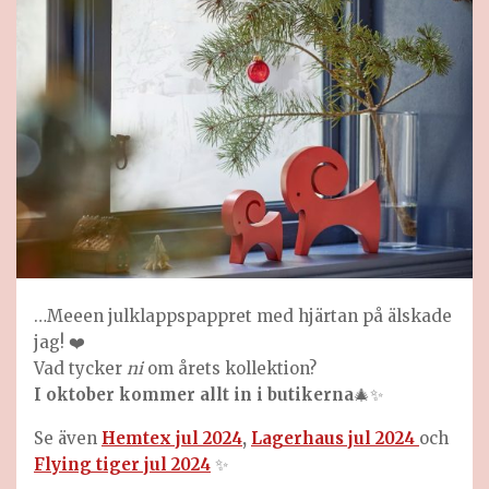
…Meeen julklappspappret med hjärtan på älskade
jag! ❤️
Vad tycker
ni
om årets kollektion?
I oktober kommer allt in i butikerna
🎄✨
Se även
Hemtex jul 2024
,
Lagerhaus jul 2024
och
Flying tiger jul 2024
✨