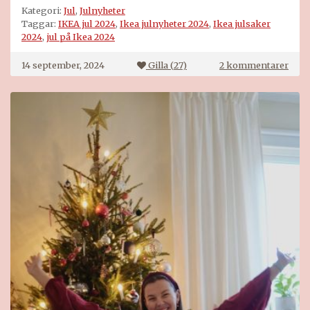
Kategori:
Jul
,
Julnyheter
Taggar:
IKEA jul 2024
,
Ikea julnyheter 2024
,
Ikea julsaker
2024
,
jul på Ikea 2024
till
14 september, 2024
Gilla (
27
)
2 kommentarer
IKEA
jul
2024