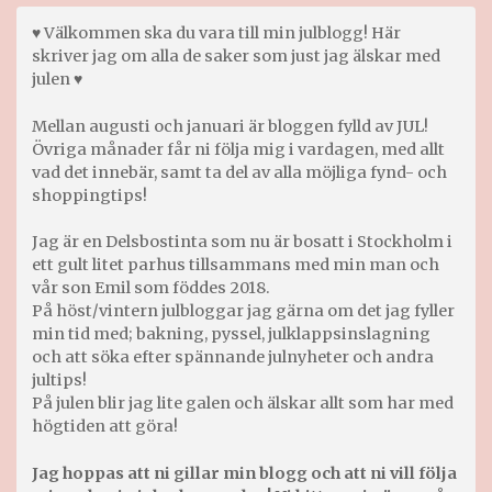
♥ Välkommen ska du vara till min julblogg! Här
skriver jag om alla de saker som just jag älskar med
julen ♥
Mellan augusti och januari är bloggen fylld av JUL!
Övriga månader får ni följa mig i vardagen, med allt
vad det innebär, samt ta del av alla möjliga fynd- och
shoppingtips!
Jag är en Delsbostinta som nu är bosatt i Stockholm i
ett gult litet parhus tillsammans med min man och
vår son Emil som föddes 2018.
På höst/vintern julbloggar jag gärna om det jag fyller
min tid med; bakning, pyssel, julklappsinslagning
och att söka efter spännande julnyheter och andra
jultips!
På julen blir jag lite galen och älskar allt som har med
högtiden att göra!
Jag hoppas att ni gillar min blogg och att ni vill följa