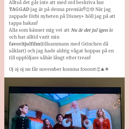
Alltså det går inte att med ord beskriva hur
TAGGAD
jag är på denna premiär!!👏😍 När jag
zappade förbi nyheten på Disney+ höll jag på att
tappa hakan!
Alla som känner mig vet att
Nu är det jul igen
är
och har alltid varit min
favoritjulfilm
(tillsammans med Grinchen då
såklart) och jag hade aldrig vågat hoppas på en
till uppföljare såhär långt efter trean!
Oj oj oj nu får november komma foooort👏🎄🌟