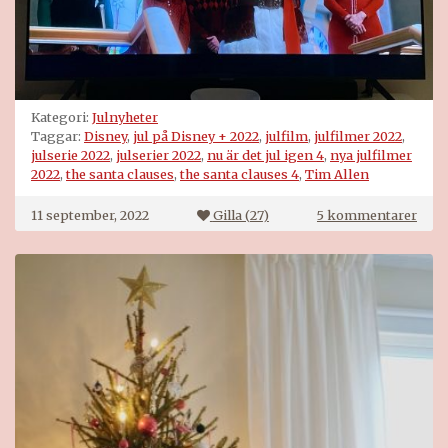
Kategori:
Julnyheter
Taggar:
Disney
,
jul på Disney + 2022
,
julfilm
,
julfilmer 2022
,
julserie 2022
,
julserier 2022
,
nu är det jul igen 4
,
nya julfilmer
2022
,
the santa clauses
,
the santa clauses 4
,
Tim Allen
till
11 september, 2022
Gilla (
27
)
5 kommentarer
The
Sant
Clau