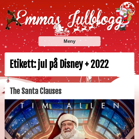
Skip
to
content
Emmas Julblogg
Julbloggar om julnyheter, julklappstips, julkalendrar,
Meny
adventskalendrar , julpyssel och julrecept!
Etikett:
jul på Disney + 2022
The Santa Clauses