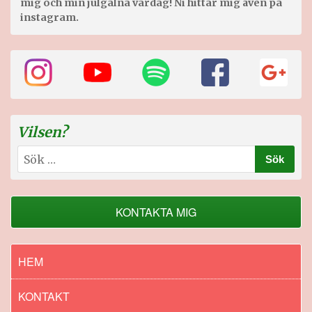
mig och min julgalna vardag! Ni hittar mig även på
instagram.
Vilsen?
Sök
efter:
KONTAKTA MIG
HEM
KONTAKT