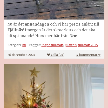
Nu är det
annandagen
och vi har precis anlänt till
Fjällnäs
! Imorgon är det skoterkurs och det ska
bli spännande! Hörs mer härifrån 😘❤️
Kategori:
Jul
Taggar:
inspo julafton
,
julafton
,
julafton 2025
till
26 december, 2025
Gilla (
25
)
4 kommentarer
Julen
i
bilde