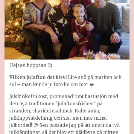
Hejsan hoppsan 🥰
Vilken julafton det blev!
Lite snö på marken och
sol – man kunde ju inte be om mer ❤️
Julskinkefrukost, promenad runt bastusjön med
den nya traditionen ”julaftonsfrisbee” på
stranden, charkbrickelunch, Kalle anka,
julklappsutdelning och sist men inte minst –
julbordet!! 😍 Sen passade jag på att använda två
julklänningar, så det blev ett klädbyte på mitten