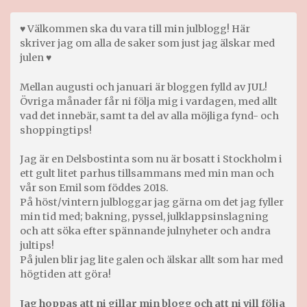
♥ Välkommen ska du vara till min julblogg! Här
skriver jag om alla de saker som just jag älskar med
julen ♥
Mellan augusti och januari är bloggen fylld av JUL!
Övriga månader får ni följa mig i vardagen, med allt
vad det innebär, samt ta del av alla möjliga fynd- och
shoppingtips!
Jag är en Delsbostinta som nu är bosatt i Stockholm i
ett gult litet parhus tillsammans med min man och
vår son Emil som föddes 2018.
På höst/vintern julbloggar jag gärna om det jag fyller
min tid med; bakning, pyssel, julklappsinslagning
och att söka efter spännande julnyheter och andra
jultips!
På julen blir jag lite galen och älskar allt som har med
högtiden att göra!
Jag hoppas att ni gillar min blogg och att ni vill följa