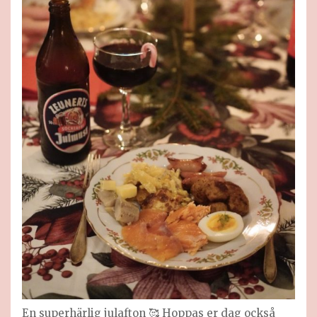
En superhärlig julafton 🥰 Hoppas er dag också