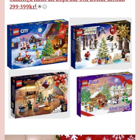
299-399kr!
🌟😊