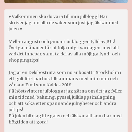
♥ Välkommen ska du vara till min julblogg! Här
skriver jag om alla de saker som just jag älskar med
julen ♥
Mellan augusti och januari är bloggen fylld av JUL!
Övriga månader får ni följa mig i vardagen, med allt
vad det innebär, samt ta del av alla möjliga fynd- och
shoppingtips!
Jag är en Delsbostinta som nu är bosatt i Stockholm i
ett gult litet parhus tillsammans med min man och
vår son Emil som föddes 2018.
På höst/vintern julbloggar jag gärna om det jag fyller
min tid med; bakning, pyssel, julklappsinslagning
och att söka efter spännande julnyheter och andra
jultips!
På julen blir jag lite galen och älskar allt som har med
högtiden att göra!