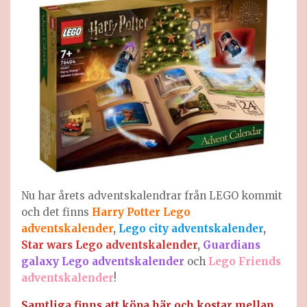
Nu har årets adventskalendrar från LEGO kommit
och det finns
Harry Potter Lego
adventskalender
,
Lego city adventskalender
,
Star wars Lego adventskalender
,
Guardians
galaxy Lego adventskalender
och
Lego Friends
adventskalender
!
Samtliga finns att köpa här och kostar mellan