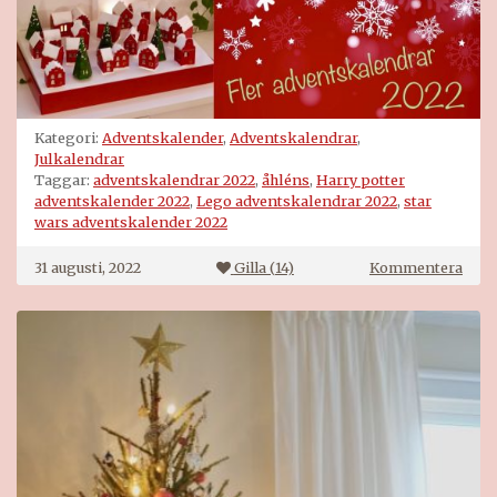
Kategori:
Adventskalender
,
Adventskalendrar
,
Julkalendrar
Taggar:
adventskalendrar 2022
,
åhléns
,
Harry potter
adventskalender 2022
,
Lego adventskalendrar 2022
,
star
wars adventskalender 2022
på
31 augusti, 2022
Gilla (
14
)
Kommentera
Lego
adve
2022