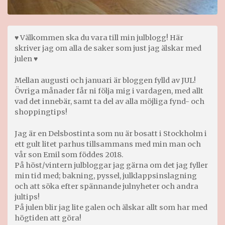
♥ Välkommen ska du vara till min julblogg! Här
skriver jag om alla de saker som just jag älskar med
julen ♥
Mellan augusti och januari är bloggen fylld av JUL!
Övriga månader får ni följa mig i vardagen, med allt
vad det innebär, samt ta del av alla möjliga fynd- och
shoppingtips!
Jag är en Delsbostinta som nu är bosatt i Stockholm i
ett gult litet parhus tillsammans med min man och
vår son Emil som föddes 2018.
På höst/vintern julbloggar jag gärna om det jag fyller
min tid med; bakning, pyssel, julklappsinslagning
och att söka efter spännande julnyheter och andra
jultips!
På julen blir jag lite galen och älskar allt som har med
högtiden att göra!