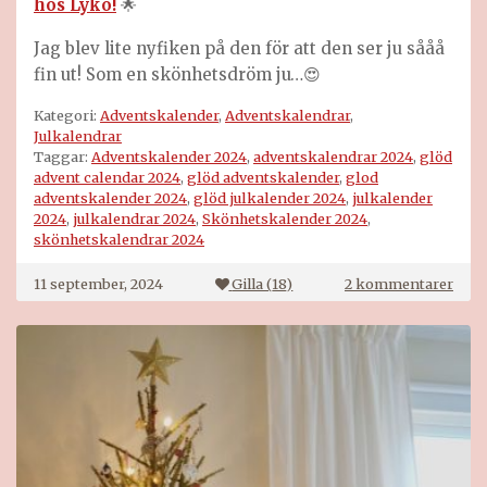
hos Lyko!
🌟
Jag blev lite nyfiken på den för att den ser ju sååå
fin ut! Som en skönhetsdröm ju…😍
Kategori:
Adventskalender
,
Adventskalendrar
,
Julkalendrar
Taggar:
Adventskalender 2024
,
adventskalendrar 2024
,
glöd
advent calendar 2024
,
glöd adventskalender
,
glod
adventskalender 2024
,
glöd julkalender 2024
,
julkalender
2024
,
julkalendrar 2024
,
Skönhetskalender 2024
,
skönhetskalendrar 2024
till
11 september, 2024
Gilla (
18
)
2 kommentarer
Glöd
adve
2024