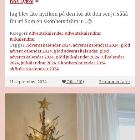
hos Lyko!
🌟
Jag blev lite nyfiken på den för att den ser ju sååå
fin ut! Som en skönhetsdröm ju…😍
Kategori:
Adventskalender
,
Adventskalendrar
,
Julkalendrar
Taggar:
Adventskalender 2024
,
adventskalendrar 2024
,
glöd
advent calendar 2024
,
glöd adventskalender
,
glod
adventskalender 2024
,
glöd julkalender 2024
,
julkalender
2024
,
julkalendrar 2024
,
Skönhetskalender 2024
,
skönhetskalendrar 2024
till
11 september, 2024
Gilla (
18
)
2 kommentarer
Glöd
adve
2024