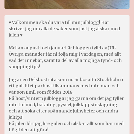
♥ Välkommen ska du vara till min julblogg! Här
skriver jag om alla de saker som just jag älskar med
julen ♥
Mellan augusti och januari är bloggen fylld av JUL!
Övriga månader får ni följa mig i vardagen, med allt
vad det innebär, samt ta del av alla möjliga fynd- och
shoppingtips!
Jag är en Delsbostinta som nu är bosatt i Stockholm i
ett gult litet parhus tillsammans med min man och
vår son Emil som föddes 2018.
På höst/vintern julbloggar jag gärna om det jag fyller
min tid med; bakning, pyssel, julklappsinslagning
och att söka efter spännande julnyheter och andra
jultips!
På julen blir jag lite galen och älskar allt som har med
högtiden att göra!