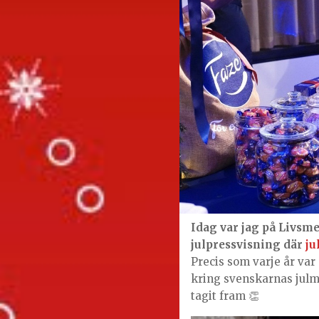
Idag var jag på Livsm
julpressvisning där
ju
Precis som varje år var 
kring svenskarnas jul
tagit fram 👏