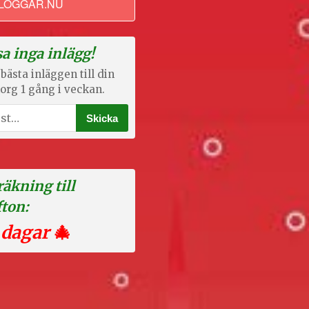
LOGGAR.NU
a inga inlägg!
bästa inläggen till din
org 1 gång i veckan.
äkning till
fton:
 dagar
🎄