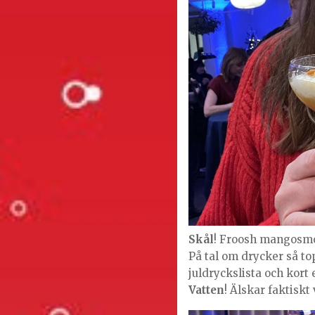
Skål
! Froosh mangosmo
På tal om drycker så t
juldryckslista och kor
Vatten
! Älskar faktiskt 