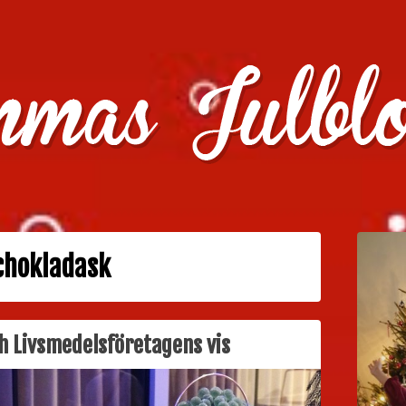
julklappstips, julkalendrar, adventskalendrar , julpyssel oc
chokladask
ch Livsmedelsföretagens vis