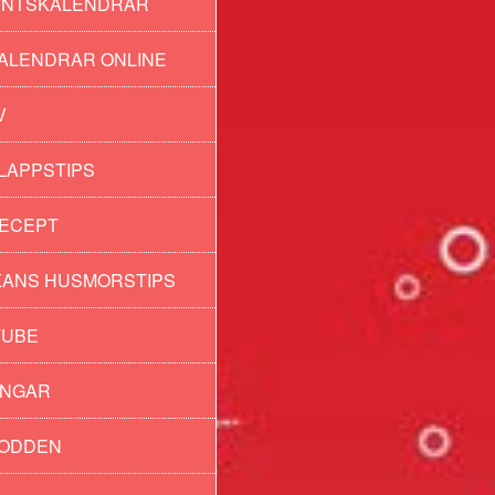
ENTSKALENDRAR
ALENDRAR ONLINE
V
LAPPSTIPS
ECEPT
ANS HUSMORSTIPS
TUBE
INGAR
PODDEN