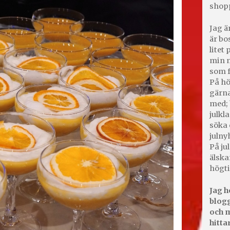
shop
Jag ä
är bo
litet
min m
som f
På hö
gärna
med; 
julkl
söka 
julny
På jul
älska
högti
Jag h
blogg
och m
hitta