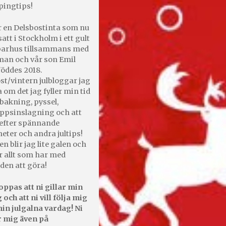
pingtips!
r en Delsbostinta som nu
satt i Stockholm i ett gult
 parhus tillsammans med
an och vår son Emil
öddes 2018.
st/vintern julbloggar jag
 om det jag fyller min tid
bakning, pyssel,
appsinslagning och att
efter spännande
heter och andra jultips!
en blir jag lite galen och
r allt som har med
den att göra!
oppas att ni gillar min
 och att ni vill följa mig
in julgalna vardag! Ni
r mig även på