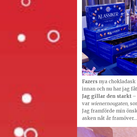
Fazers
nya chokladask
innan och nu har jag få
Jag gillar den starkt
–
var
wienernougaten
, so
Jag framförde min önska
asken nåt år framöver…