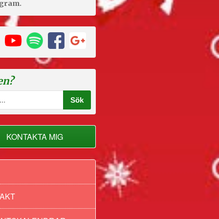
agram.
en?
KONTAKTA MIG
AKT