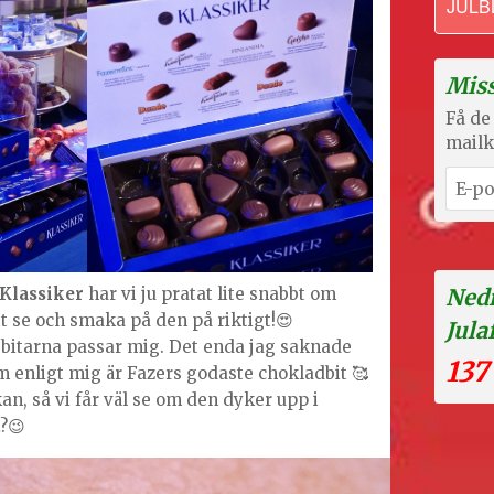
JULB
Miss
Få de 
mailk
Klassiker
har vi ju pratat lite snabbt om
Nedr
tt se och smaka på den på riktigt!😍
Jula
 bitarna passar mig. Det enda jag saknade
137
m enligt mig är Fazers godaste chokladbit 🥰
n, så vi får väl se om den dyker upp i
?😉