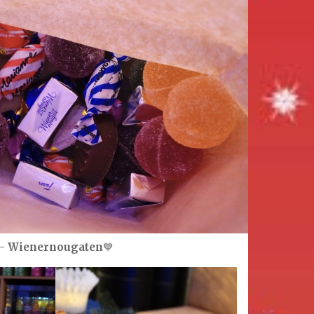
 –
Wienernougaten
💙