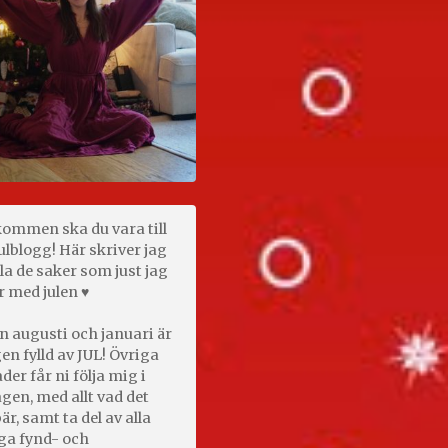
kommen ska du vara till
ulblogg! Här skriver jag
la de saker som just jag
r med julen ♥
n augusti och januari är
en fylld av JUL! Övriga
er får ni följa mig i
gen, med allt vad det
är, samt ta del av alla
ga fynd- och