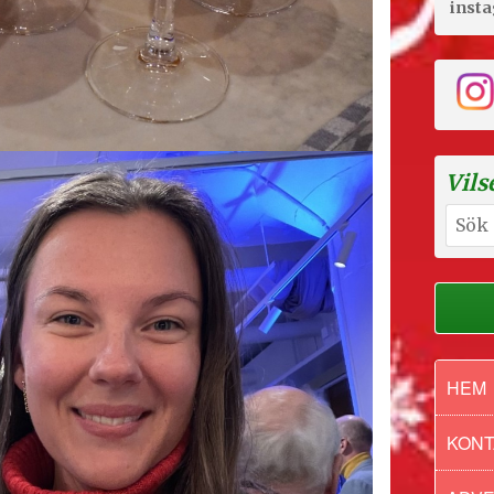
inst
Vils
Sök
efter:
HEM
KONT