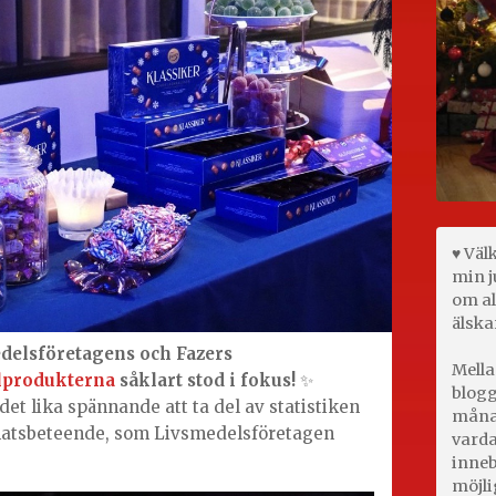
♥ Väl
min j
om al
älska
edelsföretagens och Fazers
Mella
lprodukterna
såklart stod i fokus!
✨
blogg
det lika spännande att ta del av statistiken
månad
matsbeteende, som Livsmedelsföretagen
varda
inneb
möjli