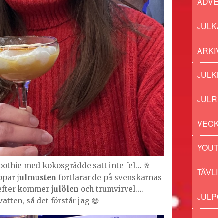
ADV
JULK
ARKI
JULK
JULR
VECK
YOU
othie med kokosgrädde satt inte fel… 🥂
TÄVL
oppar
julmusten
fortfarande på svenskarnas
t efter kommer
julölen
och trumvirvel….
JUL
vatten, så det förstår jag 😄