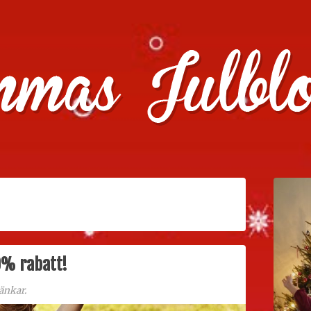
julklappstips, julkalendrar, adventskalendrar , julpyssel oc
0% rabatt!
änkar.