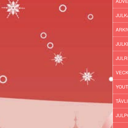
ADV
JULK
ARKI
JULK
JULR
VECK
YOU
TÄVL
JUL