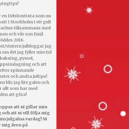
pingtips!
r en Delsbostinta som nu
satt i Stockholm i ett gult
 parhus tillsammans med
an och vår son Emil
öddes 2018.
st/vintern julbloggar jag
 om det jag fyller min tid
bakning, pyssel,
appsinslagning och att
efter spännande
heter och andra jultips!
en blir jag lite galen och
r allt som har med
den att göra!
oppas att ni gillar min
 och att ni vill följa mig
in julgalna vardag! Ni
r mig även på