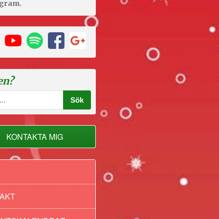
agram.
en?
KONTAKTA MIG
AKT