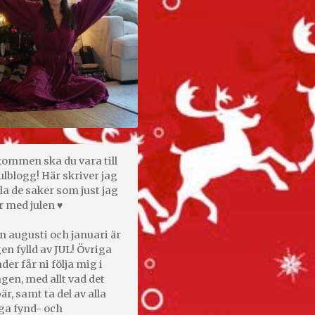
kommen ska du vara till
ulblogg! Här skriver jag
la de saker som just jag
r med julen ♥
n augusti och januari är
en fylld av JUL! Övriga
er får ni följa mig i
gen, med allt vad det
är, samt ta del av alla
ga fynd- och