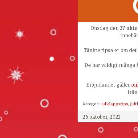
Onsdag den
27 okto
innebä
Tänkte tipsa er om det d
De har väldigt många f
Erbjudandet gäller
on
från
Kategori:
julklappstips
,
Jult
26 oktober, 2021