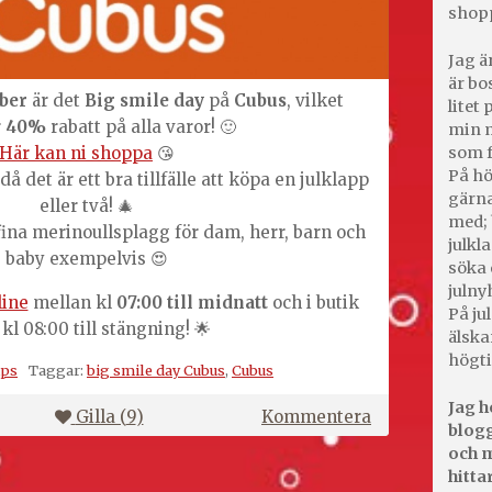
shop
Jag ä
är bo
ber
är det
Big smile day
på
Cubus
, vilket
litet
r
40%
rabatt på alla varor! 🙂
min m
som f
Här kan ni shoppa
😘
På hö
å det är ett bra tillfälle att köpa en julklapp
gärna
eller två! 🎄
med; 
ina merinoullsplagg för dam, herr, barn och
julkl
baby exempelvis 😍
söka 
julny
line
mellan kl
07:00 till midnatt
och i butik
På jul
 kl 08:00 till stängning! 🌟
älska
högti
ips
Taggar:
big smile day Cubus
,
Cubus
Jag h
på
Gilla (
9
)
Kommentera
blogg
Cubus
och m
alla
hitta
varor