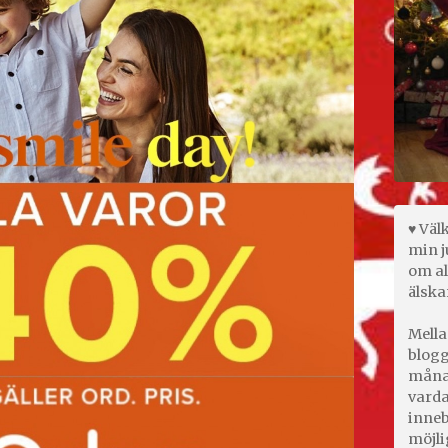
♥ Väl
min j
om al
älska
Mella
blogg
månad
varda
inneb
möjli