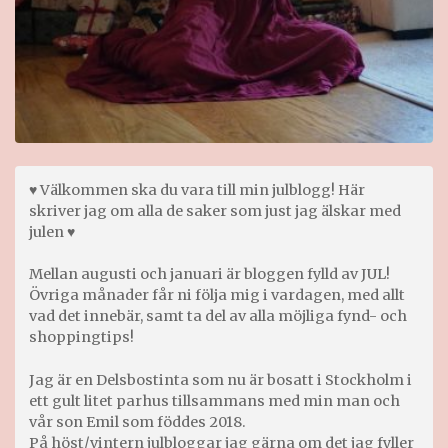
♥ Välkommen ska du vara till min julblogg! Här
skriver jag om alla de saker som just jag älskar med
julen ♥
Mellan augusti och januari är bloggen fylld av JUL!
Övriga månader får ni följa mig i vardagen, med allt
vad det innebär, samt ta del av alla möjliga fynd- och
shoppingtips!
Jag är en Delsbostinta som nu är bosatt i Stockholm i
ett gult litet parhus tillsammans med min man och
vår son Emil som föddes 2018.
På höst/vintern julbloggar jag gärna om det jag fyller