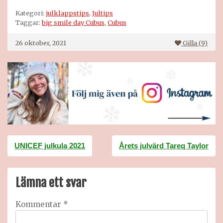
Kategori:
julklappstips
,
Jultips
Taggar:
big smile day Cubus
,
Cubus
26 oktober, 2021
Gilla (
9
)
Inläggsnavigering
UNICEF julkula 2021
Årets julvärd Tareq Taylor
Lämna ett svar
Kommentar
*