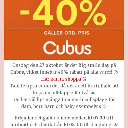
Onsdag den
27 oktober
är det
Big smile day
på
Cubus
, vilket innebär
40%
rabatt på alla varor! 🙂
Här kan ni shoppa
😘
Tänkte tipsa er om det då det är ett bra tillfälle att
köpa en julklapp eller två! 🎄
De har väldigt många fina merinoullsplagg för
dam, herr, barn och baby exempelvis 😍
Erbjudandet gäller
online
mellan kl
07:00 till
midnatt
och i butik från kl 08:00 till stängning! 🌟