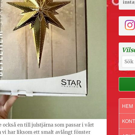
inst
Vils
Sök
efter:
HEM
KONT
också en till julstjärna som passar i vårt
vi har liksom ett smalt avlångt fönster