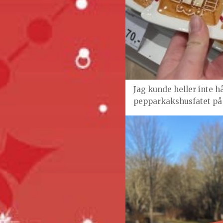
Jag kunde heller inte hå
pepparkakshusfatet på 