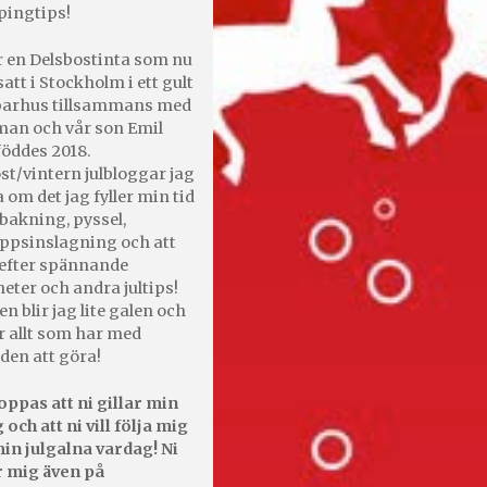
pingtips!
r en Delsbostinta som nu
satt i Stockholm i ett gult
 parhus tillsammans med
an och vår son Emil
öddes 2018.
st/vintern julbloggar jag
 om det jag fyller min tid
bakning, pyssel,
appsinslagning och att
efter spännande
heter och andra jultips!
en blir jag lite galen och
r allt som har med
den att göra!
oppas att ni gillar min
 och att ni vill följa mig
in julgalna vardag! Ni
r mig även på