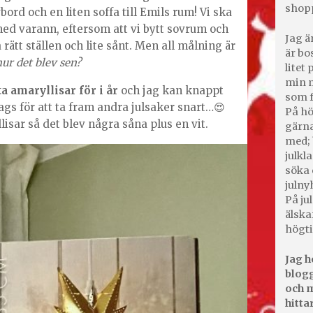
shop
ord och en liten soffa till Emils rum! Vi ska
ed varann, eftersom att vi bytt sovrum och
Jag ä
 rätt ställen och lite sånt. Men all målning är
är bo
 hur det blev sen?
litet
min m
a amaryllisar för i år
och jag kan knappt
som f
 dags för att ta fram andra julsaker snart…😍
På hö
lisar så det blev några såna plus en vit.
gärna
med; 
julkl
söka 
julny
På jul
älska
högti
Jag h
blogg
och m
hitta