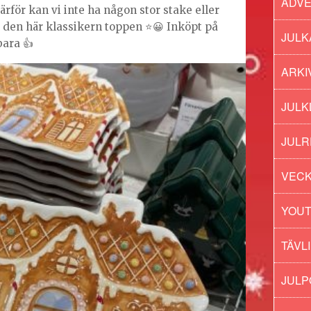
ADV
därför kan vi inte ha någon stor stake eller
 den här klassikern toppen ⭐️😀 Inköpt på
JULK
bara 👍
ARKI
JULK
JULR
VECK
YOU
TÄVL
JUL