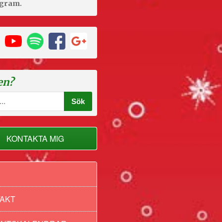
agram.
en?
KONTAKTA MIG
AKT