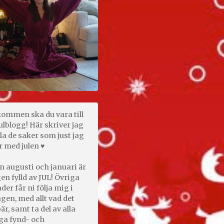
kommen ska du vara till
ulblogg! Här skriver jag
la de saker som just jag
r med julen ♥
n augusti och januari är
en fylld av JUL! Övriga
er får ni följa mig i
gen, med allt vad det
är, samt ta del av alla
ga fynd- och