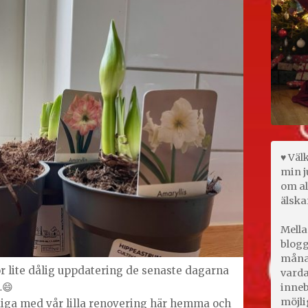
♥ Väl
min j
om al
älska
Mella
blogg
månad
ör lite dålig uppdatering de senaste dagarna
varda
…😄
inneb
möjli
rdiga med vår lilla renovering här hemma och