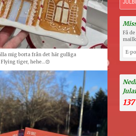
JULB
Miss
Få de 
mailk
lla mig borta från det här gulliga
Flying tiger, hehe…😍
Nedr
Jula
137