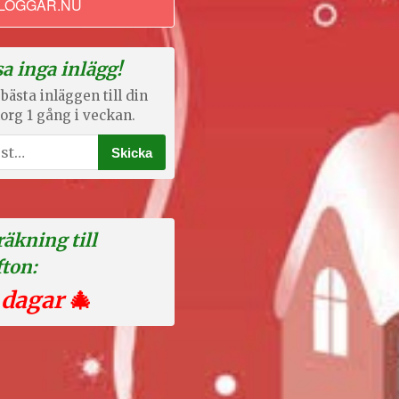
LOGGAR.NU
a inga inlägg!
bästa inläggen till din
org 1 gång i veckan.
äkning till
fton:
 dagar
🎄