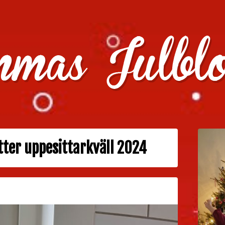
julklappstips, julkalendrar, adventskalendrar , julpyssel oc
tter uppesittarkväll 2024