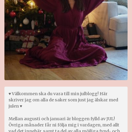
♥ Välkommen ska du vara till min julblogg! Här
skriver jag om alla de saker som just jag älskar med
julen ♥
Mellan augusti och januari är bloggen fylld av JUL!
Övriga månader får ni följa mig i vardagen, med allt
vad det innebär, samt ta del av alla möjliga fynd- och