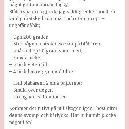
något gott en annan dag 🙂
Blåbärspajerna gjorde jag väldigt enkelt med en
vanlig matsked som mått och utan recept –
ungefär såhär;
– Ugn 200 grader
– Strö någon matsked socker på blåbären
– knåda ihop 50 gram smör med;
– 3 msk socker
– 5 msk vetemjöl
– 4 msk havregryn med fibrer
– Häll blåbären i 2 små pajformer
– Smula över degen
– In i ugnen ca 15 minuter
Kommer definitivt gå ut i skogen igen i höst efter
denna svamp-och bärlycka! Har ni hunnit plocka
något i år?