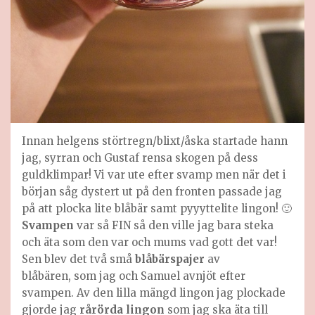
Innan helgens störtregn/blixt/åska startade hann
jag, syrran och Gustaf rensa skogen på dess
guldklimpar! Vi var ute efter svamp men när det i
början såg dystert ut på den fronten passade jag
på att plocka lite blåbär samt pyyyttelite lingon! 🙂
Svampen
var så FIN så den ville jag bara steka
och äta som den var och mums vad gott det var!
Sen blev det två små
blåbärspajer
av
blåbären, som jag och Samuel avnjöt efter
svampen. Av den lilla mängd lingon jag plockade
gjorde jag
rårörda lingon
som jag ska äta till