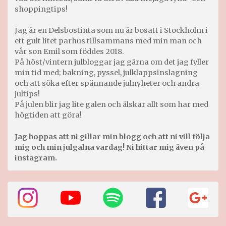
shoppingtips!
Jag är en Delsbostinta som nu är bosatt i Stockholm i
ett gult litet parhus tillsammans med min man och
vår son Emil som föddes 2018.
På höst/vintern julbloggar jag gärna om det jag fyller
min tid med; bakning, pyssel, julklappsinslagning
och att söka efter spännande julnyheter och andra
jultips!
På julen blir jag lite galen och älskar allt som har med
högtiden att göra!
Jag hoppas att ni gillar min blogg och att ni vill följa
mig och min julgalna vardag! Ni hittar mig även på
instagram.