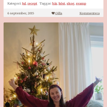
Kategori:
Jul
,
recept
Taggar:
bär
,
höst
,
skog
,
svamp
på
6 september, 2015
Gilla
Kommentera
Skog
i
mass