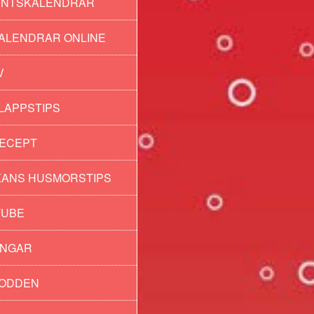
ENTSKALENDRAR
ALENDRAR ONLINE
V
LAPPSTIPS
ECEPT
ANS HUSMORSTIPS
TUBE
INGAR
PODDEN