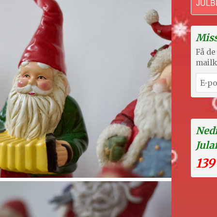
JULB
Miss
Få de 
mailk
Nedr
Jula
139