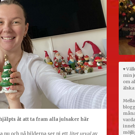
♥ Väl
min j
om al
älska
Mella
blogg
månad
jälpts åt att ta fram alla julsaker här
varda
inneb
möjli
a nu och på bilderna ser ni ett
litet urval
av