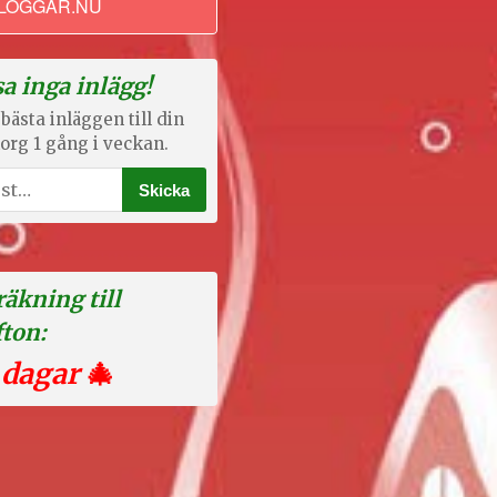
LOGGAR.NU
a inga inlägg!
bästa inläggen till din
org 1 gång i veckan.
äkning till
fton:
 dagar
🎄