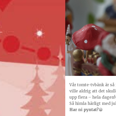
Vår tomte-tvbänk är så 
ville aldrig att det skul
upp flera – hela dagen!
Så himla härligt med j
Har ni pyntat?
😀