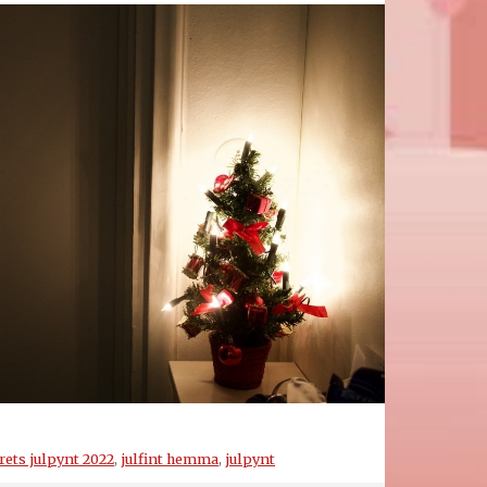
rets julpynt 2022
,
julfint hemma
,
julpynt