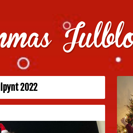
julklappstips, julkalendrar, adventskalendrar , julpyssel oc
ulpynt 2022