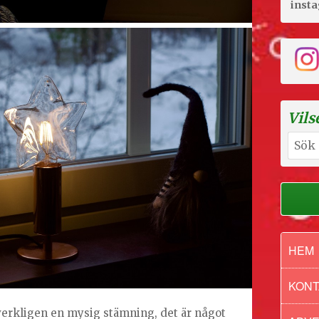
inst
Vils
Sök
efter:
HEM
KONT
verkligen en mysig stämning, det är något