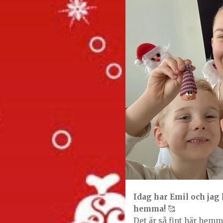
Idag har Emil och jag h
hemma!
🥰
Det är så fint här hemm