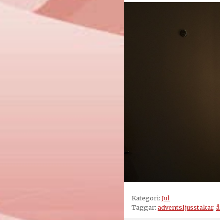
Kategori:
Jul
Taggar:
adventsljusstakar
,
å