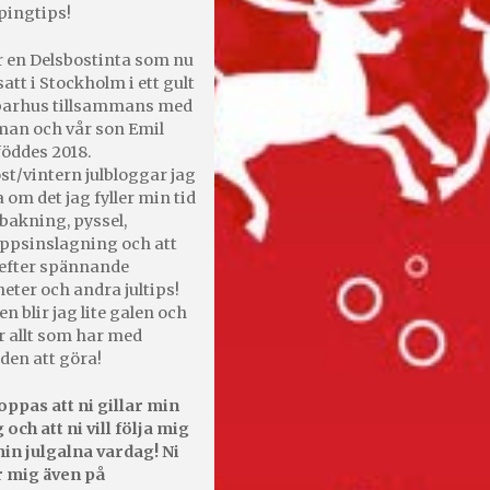
pingtips!
r en Delsbostinta som nu
satt i Stockholm i ett gult
 parhus tillsammans med
an och vår son Emil
öddes 2018.
st/vintern julbloggar jag
 om det jag fyller min tid
bakning, pyssel,
appsinslagning och att
efter spännande
heter och andra jultips!
en blir jag lite galen och
r allt som har med
den att göra!
oppas att ni gillar min
 och att ni vill följa mig
in julgalna vardag! Ni
r mig även på