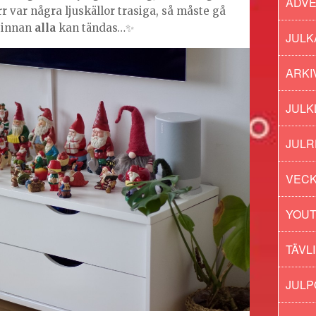
ADV
r var några ljuskällor trasiga, så måste gå
 innan
alla
kan tändas…✨
JULK
ARKI
JULK
JULR
VECK
YOU
TÄVL
JUL