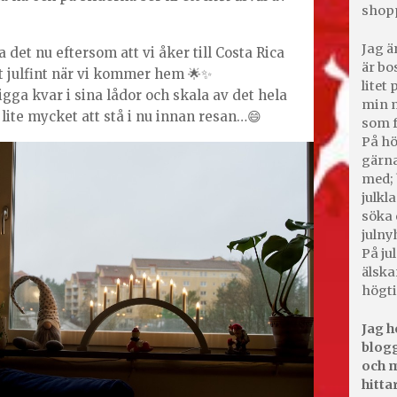
shop
Jag ä
a det nu eftersom att vi åker till Costa Rica
är bo
et julfint när vi kommer hem 🌟✨
litet
ligga kvar i sina lådor och skala av det hela
min m
r lite mycket att stå i nu innan resan…😄
som f
På hö
gärna
med; 
julkl
söka 
julny
På jul
älska
högti
Jag h
blogg
och m
hitta