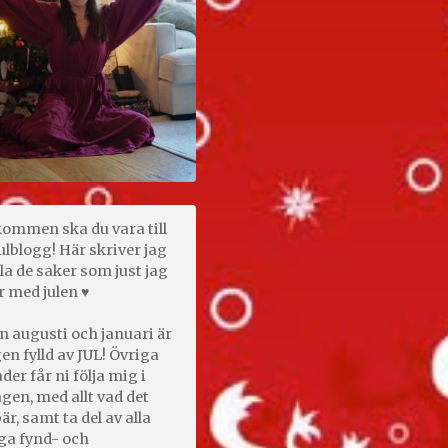
kommen ska du vara till
ulblogg! Här skriver jag
la de saker som just jag
r med julen ♥
n augusti och januari är
en fylld av JUL! Övriga
er får ni följa mig i
gen, med allt vad det
är, samt ta del av alla
ga fynd- och