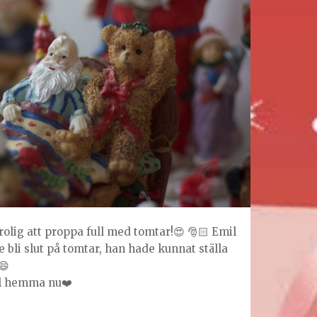
rolig att proppa full med tomtar!😍 🎅🏻 Emil
le bli slut på tomtar, han hade kunnat ställa
😄
ul hemma nu❤️