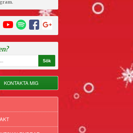
agram.
en?
KONTAKTA MIG
AKT