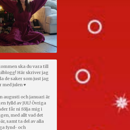
kommen ska du vara till
ulblogg! Här skriver jag
la de saker som just jag
r med julen ♥
n augusti och januari är
en fylld av JUL! Övriga
er får ni följa mig i
gen, med allt vad det
är, samt ta del av alla
ga fynd- och