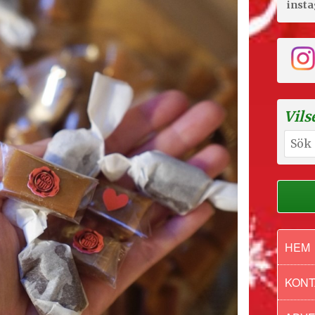
inst
Vils
Sök
efter:
HEM
KONT