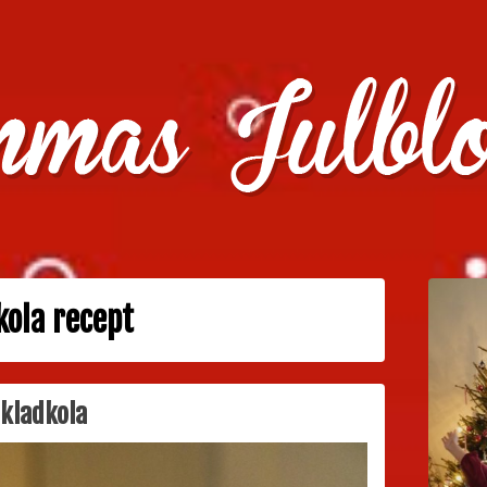
julklappstips, julkalendrar, adventskalendrar , julpyssel oc
kola recept
okladkola