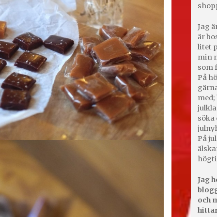
shop
Jag ä
är bo
litet
min m
som f
På hö
gärna
med; 
julkl
söka 
julny
På jul
älska
högti
Jag h
blogg
och m
hitta