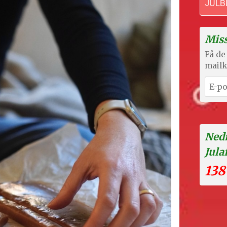
JULB
Miss
Få de 
mailk
Nedr
Jula
138