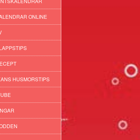
ENTSKALENDRAR
ALENDRAR ONLINE
V
LAPPSTIPS
ECEPT
ANS HUSMORSTIPS
TUBE
INGAR
PODDEN