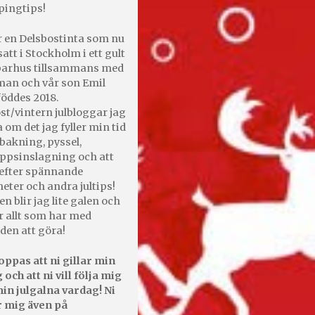
pingtips!
r en Delsbostinta som nu
satt i Stockholm i ett gult
 parhus tillsammans med
an och vår son Emil
öddes 2018.
st/vintern julbloggar jag
 om det jag fyller min tid
bakning, pyssel,
appsinslagning och att
efter spännande
heter och andra jultips!
en blir jag lite galen och
r allt som har med
den att göra!
oppas att ni gillar min
 och att ni vill följa mig
in julgalna vardag! Ni
r mig även på