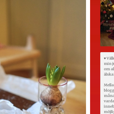
♥ Väl
min j
om al
älska
Mella
blogg
månad
varda
inneb
möjli