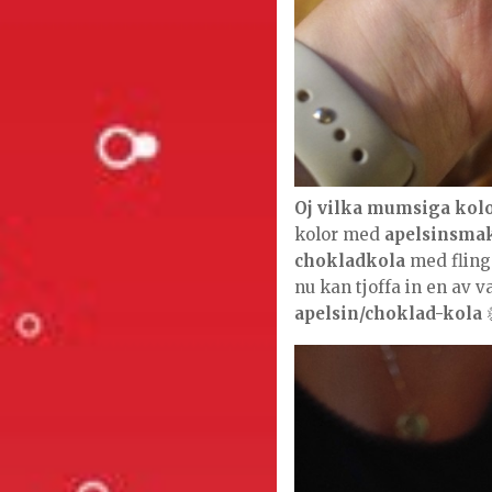
Oj vilka mumsiga kolo
kolor med
apelsinsma
chokladkola
med flings
nu kan tjoffa in en av v
apelsin/choklad-kola
