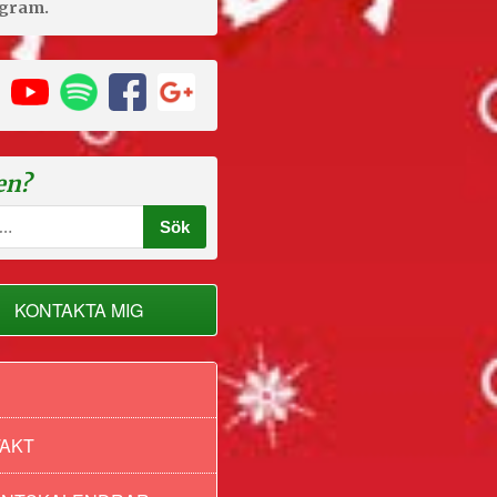
agram.
en?
KONTAKTA MIG
AKT