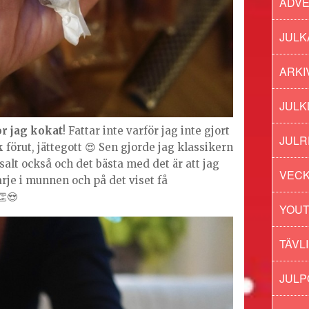
ADV
JULK
ARKI
JULK
r jag kokat
! Fattar inte varför jag inte gjort
JULR
k
förut, jättegott 😍 Sen gjorde jag klassikern
alt också och det bästa med det är att jag
VECK
arje i munnen och på det viset få
😍
YOU
TÄVL
JUL