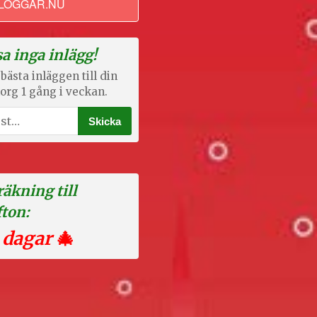
LOGGAR.NU
a inga inlägg!
bästa inläggen till din
org 1 gång i veckan.
äkning till
fton:
 dagar
🎄