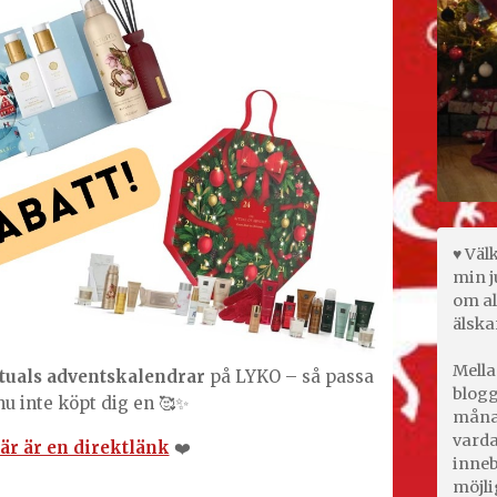
♥ Väl
min j
om al
älska
Mella
tuals adventskalendrar
på LYKO – så passa
blogg
u inte köpt dig en 🥰✨
månad
varda
är är en direktlänk
❤️
inneb
möjli