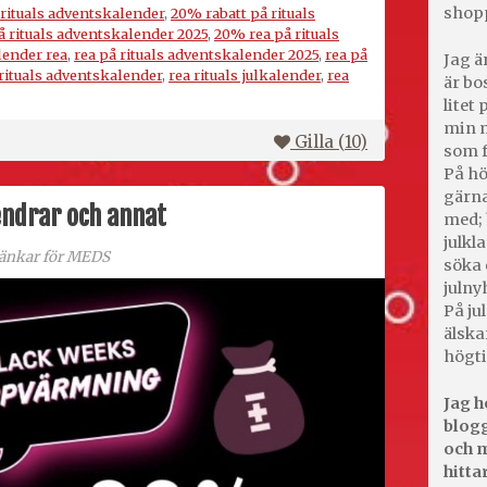
shop
rituals adventskalender
,
20% rabatt på rituals
 rituals adventskalender 2025
,
20% rea på rituals
ender rea
,
rea på rituals adventskalender 2025
,
rea på
Jag ä
 rituals adventskalender
,
rea rituals julkalender
,
rea
är bo
litet
min m
Gilla (
10
)
som f
På hö
gärna
endrar och annat
med; 
julkl
länkar för MEDS
söka 
julny
På jul
älska
högti
Jag h
blogg
och m
hitta