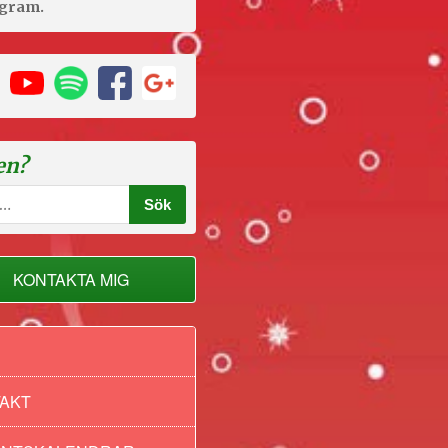
agram.
en?
KONTAKTA MIG
drar
AKT