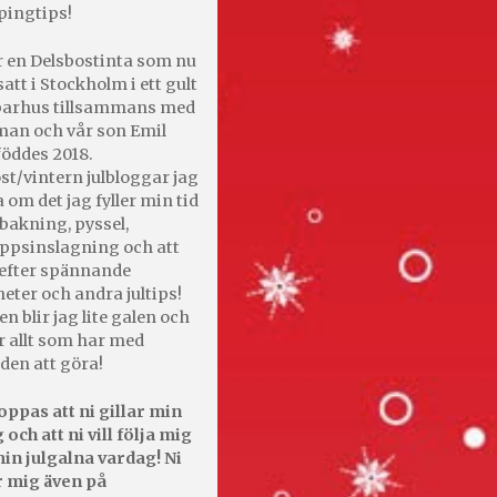
pingtips!
r en Delsbostinta som nu
satt i Stockholm i ett gult
 parhus tillsammans med
an och vår son Emil
öddes 2018.
st/vintern julbloggar jag
 om det jag fyller min tid
bakning, pyssel,
appsinslagning och att
efter spännande
heter och andra jultips!
en blir jag lite galen och
r allt som har med
den att göra!
oppas att ni gillar min
 och att ni vill följa mig
in julgalna vardag! Ni
r mig även på