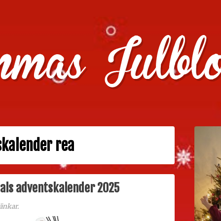
julklappstips, julkalendrar, adventskalendrar , julpyssel oc
kalender rea
uals adventskalender 2025
änkar.