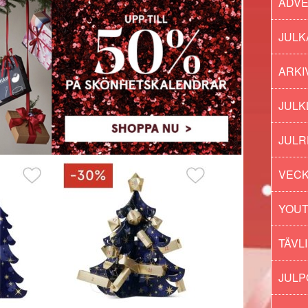
ADV
JULK
ARKI
JULK
JULR
VECK
YOU
TÄVL
JUL