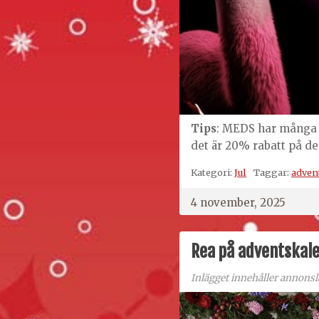
Tips
: MEDS har mång
det är 20% rabatt på d
Kategori:
Jul
Taggar:
adven
4 november, 2025
Rea på adventskal
Inlägget innehåller annonsl