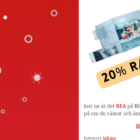
Just nu är det
REA
på
Ri
på om du väntat och änn
H
Kategori:
Jultips