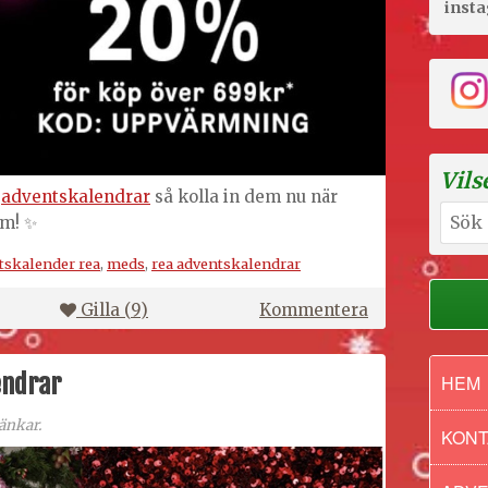
inst
Vils
a
adventskalendrar
så kolla in dem nu när
Sök
em! ✨
efter:
tskalender rea
,
meds
,
rea adventskalendrar
på
Gilla (
9
)
Kommentera
Rea
på
endrar
HEM
adventskalen
och
änkar.
annat
KONT