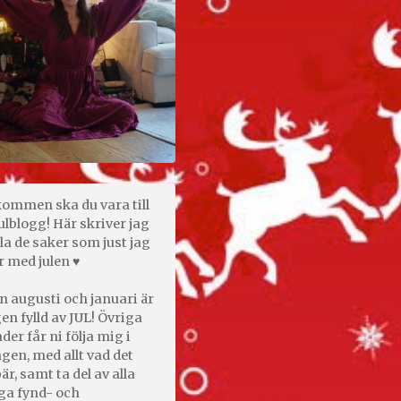
kommen ska du vara till
ulblogg! Här skriver jag
la de saker som just jag
r med julen ♥
n augusti och januari är
en fylld av JUL! Övriga
er får ni följa mig i
gen, med allt vad det
är, samt ta del av alla
ga fynd- och