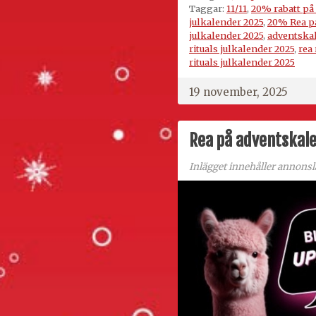
Taggar:
11/11
,
20% rabatt på 
julkalender 2025
,
20% Rea på
julkalender 2025
,
adventskal
rituals julkalender 2025
,
rea
rituals julkalender 2025
19 november, 2025
Rea på adventskal
Inlägget innehåller annons