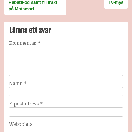
Inläggsnavigering
Rabattkod samt fri frakt
Tv-mys
på Matsmart
Lämna ett svar
Kommentar
*
Namn
*
E-postadress
*
Webbplats