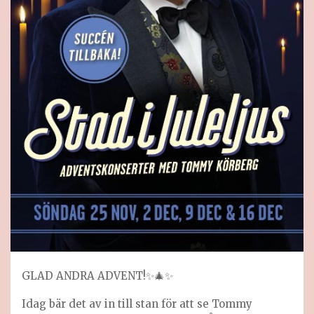
GLAD ANDRA ADVENT!✨🎄✨
Idag bär det av in till stan för att se Tommy