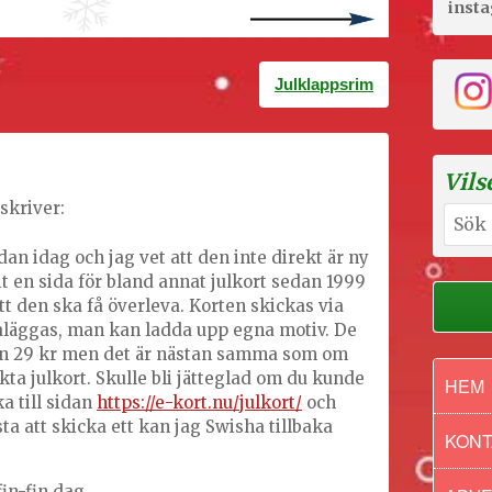
inst
Julklappsrim
Vils
skriver:
Sök
efter:
an idag och jag vet att den inte direkt är ny
t en sida för bland annat julkort sedan 1999
t den ska få överleva. Korten skickas via
läggas, man kan ladda upp egna motiv. De
gen 29 kr men det är nästan samma som om
ta julkort. Skulle bli jätteglad om du kunde
HEM
ka till sidan
https://e-kort.nu/julkort/
och
sta att skicka ett kan jag Swisha tillbaka
KONT
in-fin dag,