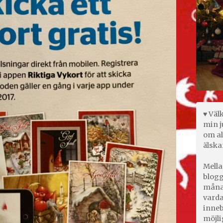
♥ Väl
min j
om al
älska
Mella
blogg
månad
varda
inneb
möjli