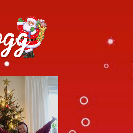
h julrecept!