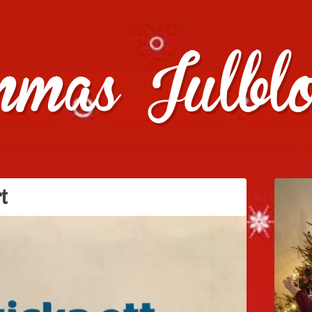
julklappstips, julkalendrar, adventskalendrar , julpyssel oc
rt