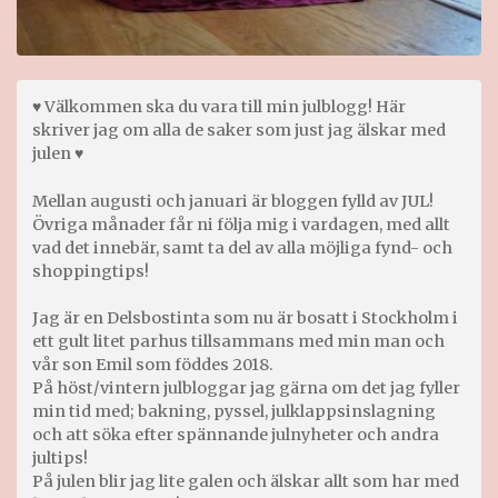
♥ Välkommen ska du vara till min julblogg! Här
skriver jag om alla de saker som just jag älskar med
julen ♥
Mellan augusti och januari är bloggen fylld av JUL!
Övriga månader får ni följa mig i vardagen, med allt
vad det innebär, samt ta del av alla möjliga fynd- och
shoppingtips!
Jag är en Delsbostinta som nu är bosatt i Stockholm i
ett gult litet parhus tillsammans med min man och
vår son Emil som föddes 2018.
På höst/vintern julbloggar jag gärna om det jag fyller
min tid med; bakning, pyssel, julklappsinslagning
och att söka efter spännande julnyheter och andra
jultips!
På julen blir jag lite galen och älskar allt som har med