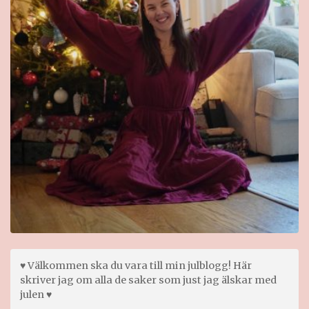
♥ Välkommen ska du vara till min julblogg! Här
skriver jag om alla de saker som just jag älskar med
julen ♥