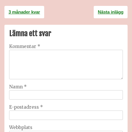
Inläggsnavigering
3 månader kvar
Nästa inlägg
Lämna ett svar
Kommentar
*
Namn
*
E-postadress
*
Webbplats