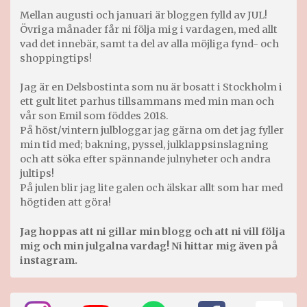
Mellan augusti och januari är bloggen fylld av JUL!
Övriga månader får ni följa mig i vardagen, med allt
vad det innebär, samt ta del av alla möjliga fynd- och
shoppingtips!
Jag är en Delsbostinta som nu är bosatt i Stockholm i
ett gult litet parhus tillsammans med min man och
vår son Emil som föddes 2018.
På höst/vintern julbloggar jag gärna om det jag fyller
min tid med; bakning, pyssel, julklappsinslagning
och att söka efter spännande julnyheter och andra
jultips!
På julen blir jag lite galen och älskar allt som har med
högtiden att göra!
Jag hoppas att ni gillar min blogg och att ni vill följa
mig och min julgalna vardag! Ni hittar mig även på
instagram.