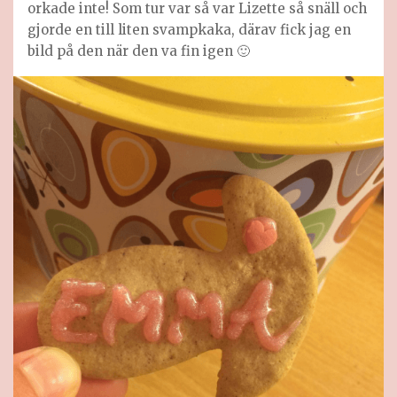
orkade inte! Som tur var så var Lizette så snäll och
gjorde en till liten svampkaka, därav fick jag en
bild på den när den va fin igen 🙂