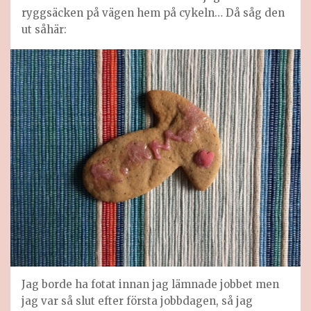
ryggsäcken på vägen hem på cykeln… Då såg den
ut såhär:
Jag borde ha fotat innan jag lämnade jobbet men
jag var så slut efter första jobbdagen, så jag