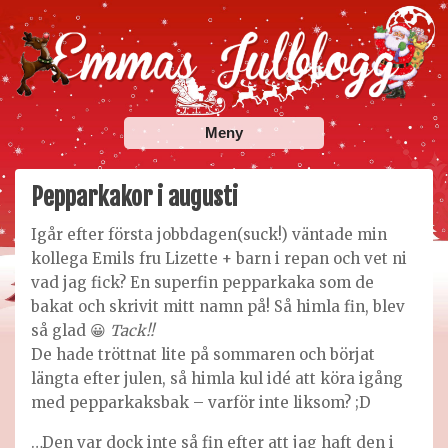
Skip
to
content
Emmas Julblogg
Julbloggar om julnyheter, julklappstips, julkalendrar,
Meny
adventskalendrar , julpyssel och julrecept!
Pepparkakor i augusti
Igår efter första jobbdagen(suck!) väntade min
kollega Emils fru Lizette + barn i repan och vet ni
vad jag fick? En superfin pepparkaka som de
bakat och skrivit mitt namn på! Så himla fin, blev
så glad 😀
Tack!!
De hade tröttnat lite på sommaren och börjat
längta efter julen, så himla kul idé att köra igång
med pepparkaksbak – varför inte liksom? ;D
…Den var dock inte så fin efter att jag haft den i