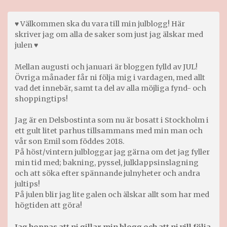
♥ Välkommen ska du vara till min julblogg! Här
skriver jag om alla de saker som just jag älskar med
julen ♥
Mellan augusti och januari är bloggen fylld av JUL!
Övriga månader får ni följa mig i vardagen, med allt
vad det innebär, samt ta del av alla möjliga fynd- och
shoppingtips!
Jag är en Delsbostinta som nu är bosatt i Stockholm i
ett gult litet parhus tillsammans med min man och
vår son Emil som föddes 2018.
På höst/vintern julbloggar jag gärna om det jag fyller
min tid med; bakning, pyssel, julklappsinslagning
och att söka efter spännande julnyheter och andra
jultips!
På julen blir jag lite galen och älskar allt som har med
högtiden att göra!
Jag hoppas att ni gillar min blogg och att ni vill följa