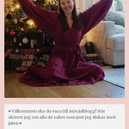
♥ Välkommen ska du vara till min julblogg! Här
skriver jag om alla de saker som just jag älskar med
julen ♥