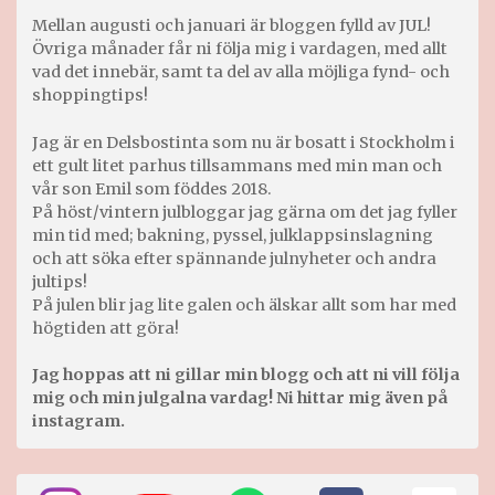
Mellan augusti och januari är bloggen fylld av JUL!
Övriga månader får ni följa mig i vardagen, med allt
vad det innebär, samt ta del av alla möjliga fynd- och
shoppingtips!
Jag är en Delsbostinta som nu är bosatt i Stockholm i
ett gult litet parhus tillsammans med min man och
vår son Emil som föddes 2018.
På höst/vintern julbloggar jag gärna om det jag fyller
min tid med; bakning, pyssel, julklappsinslagning
och att söka efter spännande julnyheter och andra
jultips!
På julen blir jag lite galen och älskar allt som har med
högtiden att göra!
Jag hoppas att ni gillar min blogg och att ni vill följa
mig och min julgalna vardag! Ni hittar mig även på
instagram.