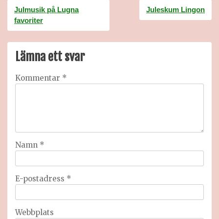
Inläggsnavigering
Julmusik på Lugna
Juleskum Lingon
favoriter
Lämna ett svar
Kommentar
*
Namn
*
E-postadress
*
Webbplats