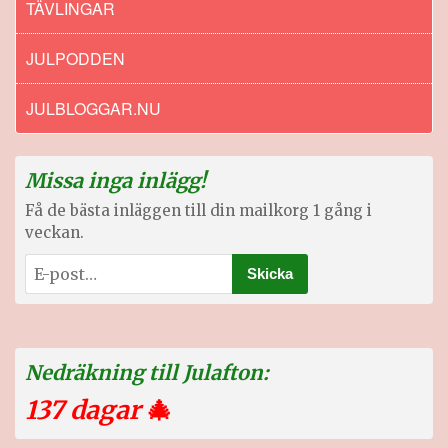
TÄVLINGAR
JULPODDEN
JULBLOGGAR.NU
Missa inga inlägg!
Få de bästa inläggen till din mailkorg 1 gång i
veckan.
Nedräkning till Julafton:
137 dagar
🎄