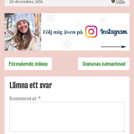
20 december, 2014
Gilla
Inläggsnavigering
Föregående inlägg
Sigtunas julmarknad
Lämna ett svar
Kommentar
*