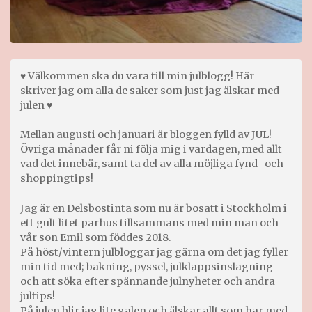
♥ Välkommen ska du vara till min julblogg! Här
skriver jag om alla de saker som just jag älskar med
julen ♥
Mellan augusti och januari är bloggen fylld av JUL!
Övriga månader får ni följa mig i vardagen, med allt
vad det innebär, samt ta del av alla möjliga fynd- och
shoppingtips!
Jag är en Delsbostinta som nu är bosatt i Stockholm i
ett gult litet parhus tillsammans med min man och
vår son Emil som föddes 2018.
På höst/vintern julbloggar jag gärna om det jag fyller
min tid med; bakning, pyssel, julklappsinslagning
och att söka efter spännande julnyheter och andra
jultips!
På julen blir jag lite galen och älskar allt som har med