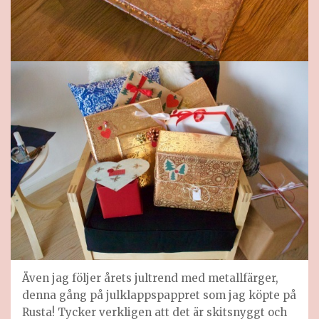
Även jag följer årets jultrend med metallfärger,
denna gång på julklappspappret som jag köpte på
Rusta! Tycker verkligen att det är skitsnyggt och