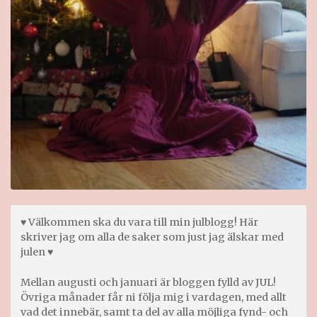
♥ Välkommen ska du vara till min julblogg! Här
skriver jag om alla de saker som just jag älskar med
julen ♥
Mellan augusti och januari är bloggen fylld av JUL!
Övriga månader får ni följa mig i vardagen, med allt
vad det innebär, samt ta del av alla möjliga fynd- och