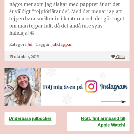
något mer som jag älskar med pappret är att det
är väldigt “tejpförlåtande”. Med det menar jag att
tejpen bara smälter in i kanterna och det gör inget
om man tejpar fult, då det ändå inte syns –
haleluja! 😀
Kategori:
Jul
Taggar:
julklappar
15 oktober, 2015
Gilla
Inläggsnavigering
Underbara julböcker
Rött, fint armband till
Apple Watch!