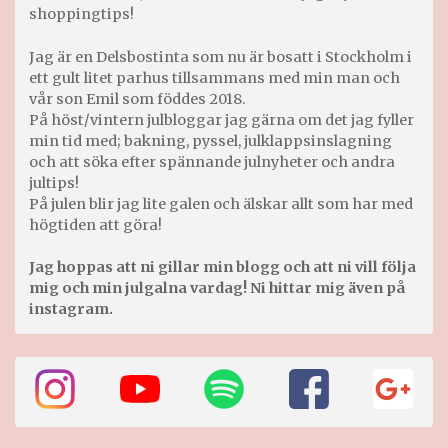
shoppingtips!
Jag är en Delsbostinta som nu är bosatt i Stockholm i
ett gult litet parhus tillsammans med min man och
vår son Emil som föddes 2018.
På höst/vintern julbloggar jag gärna om det jag fyller
min tid med; bakning, pyssel, julklappsinslagning
och att söka efter spännande julnyheter och andra
jultips!
På julen blir jag lite galen och älskar allt som har med
högtiden att göra!
Jag hoppas att ni gillar min blogg och att ni vill följa
mig och min julgalna vardag! Ni hittar mig även på
instagram.