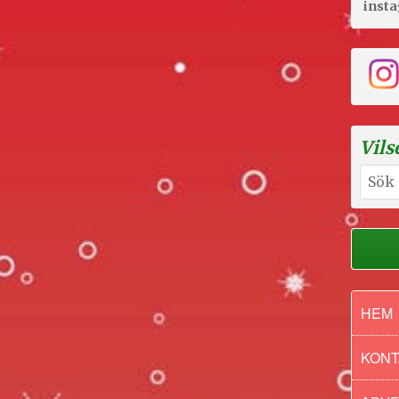
inst
Vils
Sök
efter:
HEM
KONT