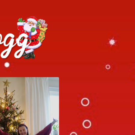
h julrecept!