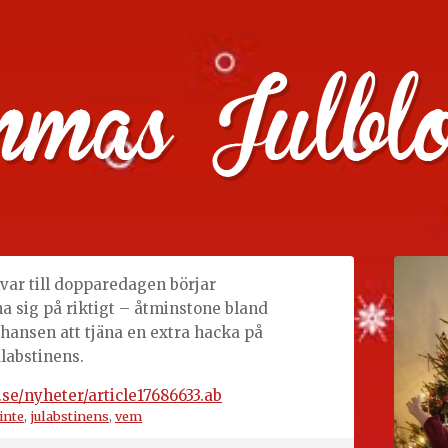
julklappstips, julkalendrar, adventskalendrar , julpyssel oc
var till dopparedagen börjar
a sig på riktigt – åtminstone bland
hansen att tjäna en extra hacka på
labstinens.
se/nyheter/article17686633.ab
inte
,
julabstinens
,
vem