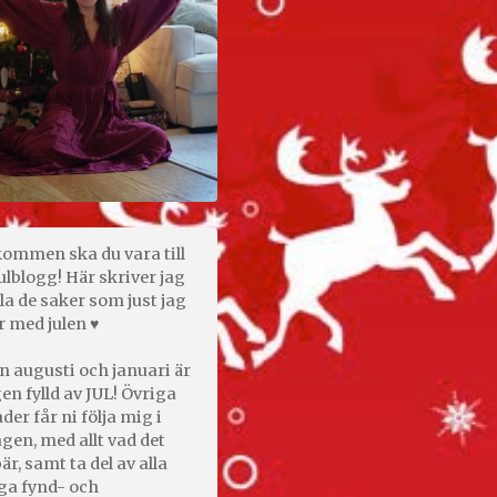
kommen ska du vara till
ulblogg! Här skriver jag
la de saker som just jag
r med julen ♥
n augusti och januari är
en fylld av JUL! Övriga
er får ni följa mig i
gen, med allt vad det
är, samt ta del av alla
ga fynd- och