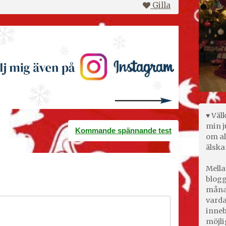
Gilla
♥ Väl
min j
Kommande spännande test
om al
älska
Mella
blogg
månad
varda
inneb
möjli