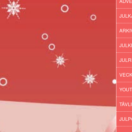
ADV
JULK
ARKI
JULK
JULR
VECK
YOU
TÄVL
JUL