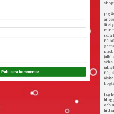
shop
Jag ä
är bo
litet
min m
som f
På hö
gärna
med; 
julkl
söka 
julny
På jul
älska
högti
Jag h
blogg
och m
hitta