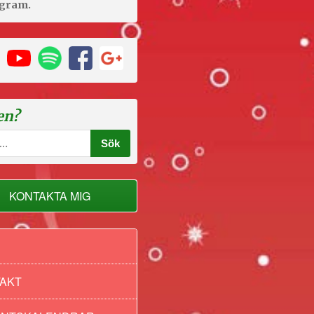
agram.
en?
KONTAKTA MIG
AKT