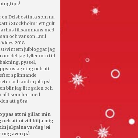
pingtips!
r en Delsbostinta som nu
satt i Stockholm i ett gult
 parhus tillsammans med
an och vår son Emil
öddes 2018.
st/vintern julbloggar jag
 om det jag fyller min tid
bakning, pyssel,
appsinslagning och att
efter spännande
heter och andra jultips!
en blir jag lite galen och
r allt som har med
den att göra!
oppas att ni gillar min
 och att ni vill följa mig
in julgalna vardag! Ni
r mig även på