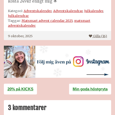
kosta 249kr enligt mig 🌟
Kategori:
Adventskalender
,
Adventskalendrar
,
Julkalender
,
Julkalendrar
Taggar:
Matsmart advent calendar 2025
,
matsmart
adventskalender
9 oktober, 2025
Gilla (
16
)
Inläggsnavigering
20% på KICKS
Min goda höstgryta
3 kommentarer