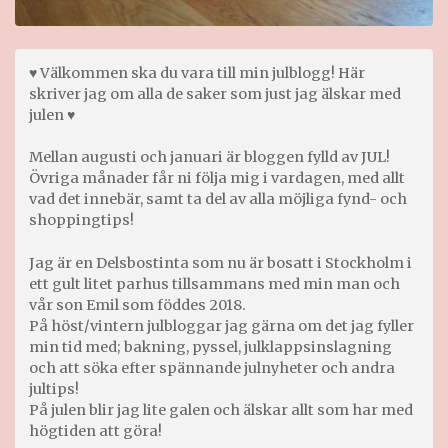
♥ Välkommen ska du vara till min julblogg! Här
skriver jag om alla de saker som just jag älskar med
julen ♥
Mellan augusti och januari är bloggen fylld av JUL!
Övriga månader får ni följa mig i vardagen, med allt
vad det innebär, samt ta del av alla möjliga fynd- och
shoppingtips!
Jag är en Delsbostinta som nu är bosatt i Stockholm i
ett gult litet parhus tillsammans med min man och
vår son Emil som föddes 2018.
På höst/vintern julbloggar jag gärna om det jag fyller
min tid med; bakning, pyssel, julklappsinslagning
och att söka efter spännande julnyheter och andra
jultips!
På julen blir jag lite galen och älskar allt som har med
högtiden att göra!