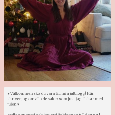
♥ Välkommen ska du vara till min julblogg! Här
skriver jag om alla de saker som just jag älskar med
julen ♥