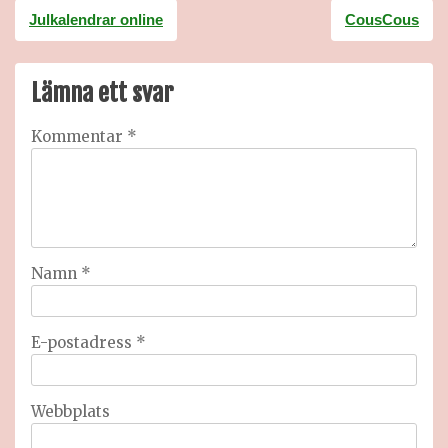
Inläggsnavigering
Julkalendrar online
CousCous
Lämna ett svar
Kommentar
*
Namn
*
E-postadress
*
Webbplats