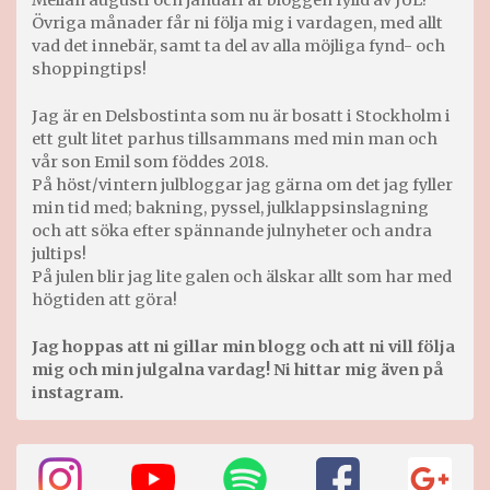
Mellan augusti och januari är bloggen fylld av JUL!
Övriga månader får ni följa mig i vardagen, med allt
vad det innebär, samt ta del av alla möjliga fynd- och
shoppingtips!
Jag är en Delsbostinta som nu är bosatt i Stockholm i
ett gult litet parhus tillsammans med min man och
vår son Emil som föddes 2018.
På höst/vintern julbloggar jag gärna om det jag fyller
min tid med; bakning, pyssel, julklappsinslagning
och att söka efter spännande julnyheter och andra
jultips!
På julen blir jag lite galen och älskar allt som har med
högtiden att göra!
Jag hoppas att ni gillar min blogg och att ni vill följa
mig och min julgalna vardag! Ni hittar mig även på
instagram.