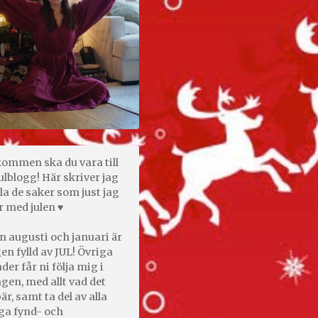
kommen ska du vara till
ulblogg! Här skriver jag
la de saker som just jag
r med julen ♥
n augusti och januari är
en fylld av JUL! Övriga
er får ni följa mig i
gen, med allt vad det
är, samt ta del av alla
ga fynd- och