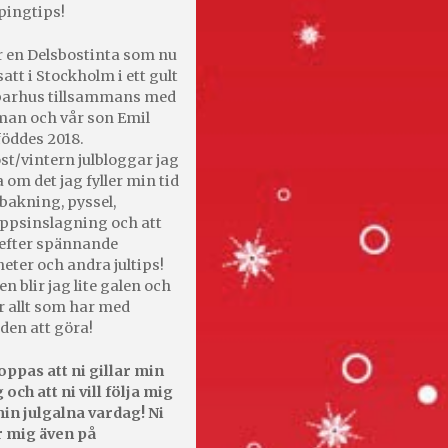
pingtips!
r en Delsbostinta som nu
satt i Stockholm i ett gult
 parhus tillsammans med
an och vår son Emil
öddes 2018.
st/vintern julbloggar jag
 om det jag fyller min tid
bakning, pyssel,
appsinslagning och att
efter spännande
heter och andra jultips!
en blir jag lite galen och
r allt som har med
den att göra!
oppas att ni gillar min
 och att ni vill följa mig
in julgalna vardag! Ni
r mig även på