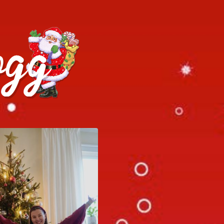
h julrecept!