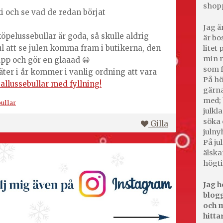
shop
i och se vad de redan börjat
Jag ä
 köpelussebullar är goda, så skulle aldrig
är bo
l att se julen komma fram i butikerna, den
litet
min m
upp och gör en glaaad 😀
som f
äter i år kommer i vanlig ordning att vara
På hö
allussebullar med fyllning!
gärna
med; 
ullar
julkl
söka 
Gilla
julny
På jul
älska
högti
Jag h
blogg
och m
hitta