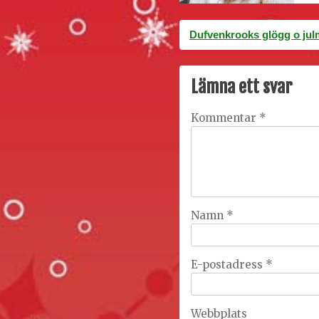
Inläggsnavigering
Dufvenkrooks glögg o jul
Lämna ett svar
Kommentar
*
Namn
*
E-postadress
*
Webbplats