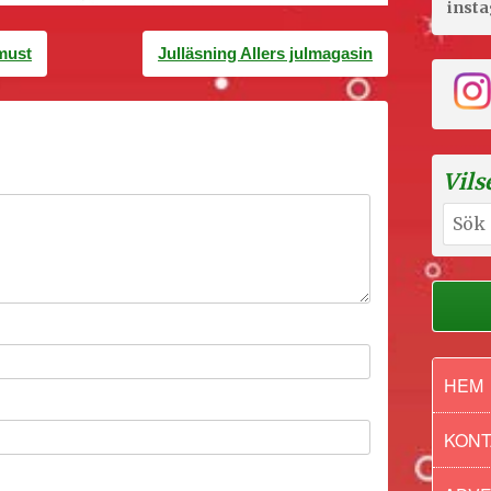
inst
must
Julläsning Allers julmagasin
Vils
Sök
efter:
HEM
KONT