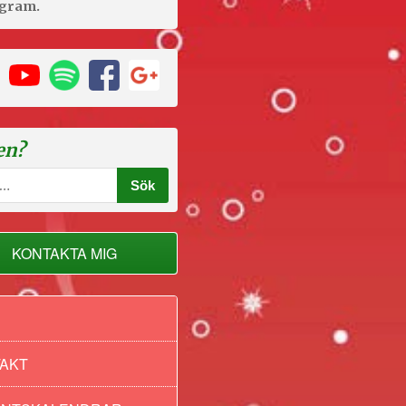
agram.
en?
KONTAKTA MIG
AKT