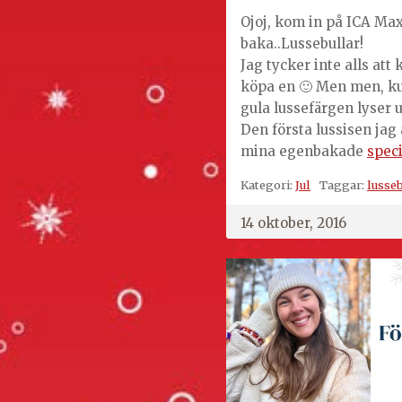
Ojoj, kom in på ICA Max
baka..Lussebullar!
Jag tycker inte alls att
köpa en 🙂 Men men, ku
gula lussefärgen lyser 
Den första lussisen jag 
mina egenbakade
speci
Kategori:
Jul
Taggar:
lusseb
14 oktober, 2016