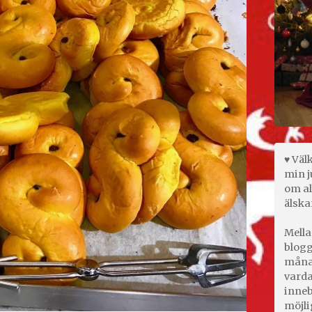
♥ Väl
min j
om al
älska
Mella
blogg
månad
varda
inneb
möjli