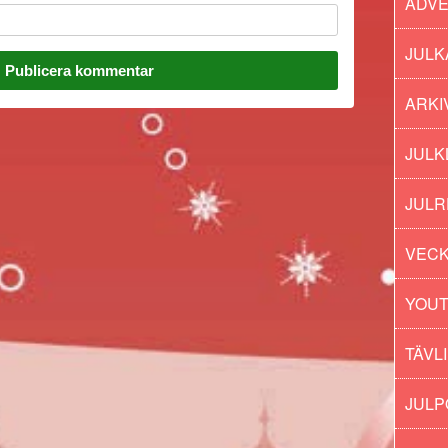
ADV
JULK
ARKI
JULK
JULR
VECK
YOU
TÄVL
JUL