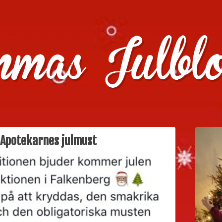
julklappstips, julkalendrar, adventskalendrar , julpyssel oc
 Apotekarnes julmust