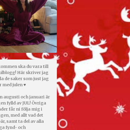
kommen ska du vara till
ulblogg! Här skriver jag
la de saker som just jag
r med julen ♥
n augusti och januari är
en fylld av JUL! Övriga
er får ni följa mig i
gen, med allt vad det
är, samt ta del av alla
ga fynd- och