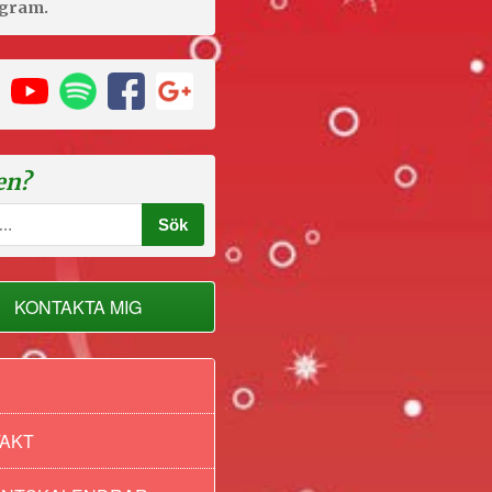
agram.
en?
KONTAKTA MIG
AKT