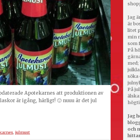
shop
Jag ä
är bo
litet
min m
som f
På hö
gärna
med; 
julkl
söka 
julny
På jul
pdaterade Apotekarnes att produktionen av
älska
laskor är igång, härligt! 🙂 nuuu är det jul
högti
Jag h
blogg
och m
karnes
,
julmust
hitta