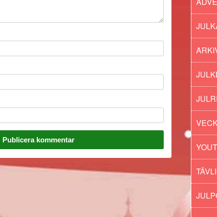
ADV
JULK
ARKI
JULK
JULR
VECK
YOU
TÄVL
JUL