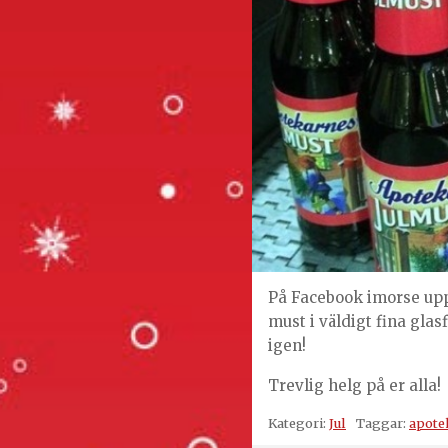
På Facebook imorse up
must i väldigt fina glasf
igen!
Trevlig helg på er alla!
Kategori:
Jul
Taggar:
apote