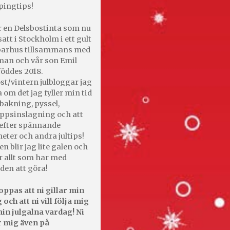
pingtips!
r en Delsbostinta som nu
satt i Stockholm i ett gult
 parhus tillsammans med
an och vår son Emil
öddes 2018.
st/vintern julbloggar jag
 om det jag fyller min tid
bakning, pyssel,
appsinslagning och att
efter spännande
heter och andra jultips!
en blir jag lite galen och
r allt som har med
den att göra!
oppas att ni gillar min
 och att ni vill följa mig
in julgalna vardag! Ni
r mig även på