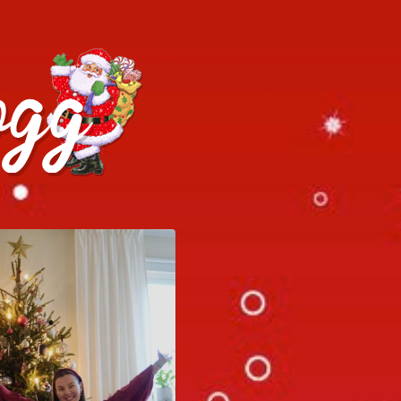
h julrecept!