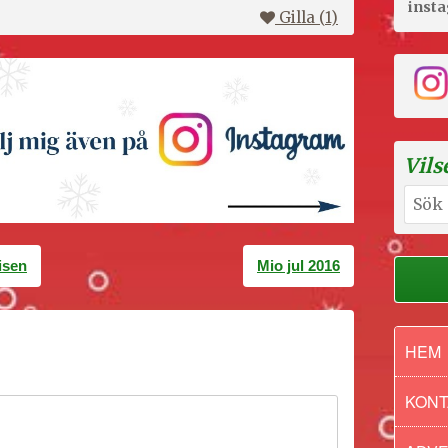
inst
Gilla (
1
)
Vils
Sök
efter:
isen
Mio jul 2016
HEM
KONT