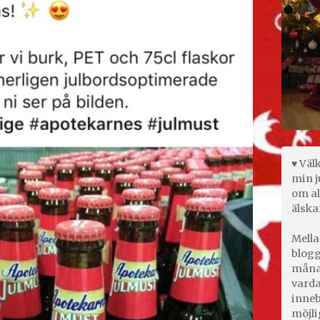
♥ Väl
min j
om al
älska
Mella
blogg
månad
varda
inneb
möjli