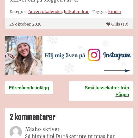
Kategori:
Adventskalender
,
Julkalendrar
Taggar:
kinder
26 oktober, 2020
Gilla (
18
)
Inläggsnavigering
Föregående inlägg
Små lussekatter från
Pågen
2 kommentarer
Misho
skriver:
Så himla fin! Du råkar inte minnas hur