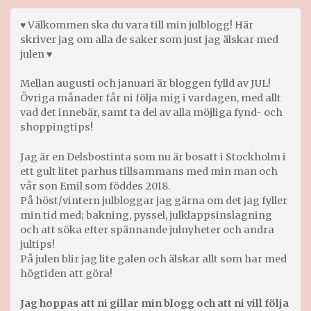
♥ Välkommen ska du vara till min julblogg! Här
skriver jag om alla de saker som just jag älskar med
julen ♥
Mellan augusti och januari är bloggen fylld av JUL!
Övriga månader får ni följa mig i vardagen, med allt
vad det innebär, samt ta del av alla möjliga fynd- och
shoppingtips!
Jag är en Delsbostinta som nu är bosatt i Stockholm i
ett gult litet parhus tillsammans med min man och
vår son Emil som föddes 2018.
På höst/vintern julbloggar jag gärna om det jag fyller
min tid med; bakning, pyssel, julklappsinslagning
och att söka efter spännande julnyheter och andra
jultips!
På julen blir jag lite galen och älskar allt som har med
högtiden att göra!
Jag hoppas att ni gillar min blogg och att ni vill följa