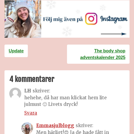
Inläggsnavigering
Update
The body shop
adventskalender 2025
4 kommentarer
LH
skriver:
hehehe, då har man klickat hem lite
julmust 🙂 Livets dryck!
Svara
Emmasjulblogg
skriver:
Men härligt!😍 Ja de hade fått in