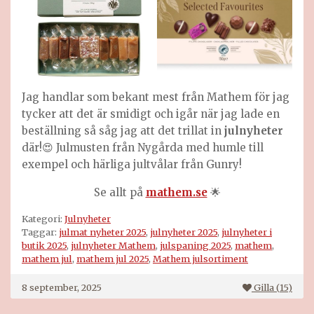
Jag handlar som bekant mest från Mathem för jag
tycker att det är smidigt och igår när jag lade en
beställning så såg jag att det trillat in
julnyheter
där!😍 Julmusten från Nygårda med humle till
exempel och härliga jultvålar från Gunry!
Se allt på
mathem.se
🌟
Kategori:
Julnyheter
Taggar:
julmat nyheter 2025
,
julnyheter 2025
,
julnyheter i
butik 2025
,
julnyheter Mathem
,
julspaning 2025
,
mathem
,
mathem jul
,
mathem jul 2025
,
Mathem julsortiment
8 september, 2025
Gilla (
15
)