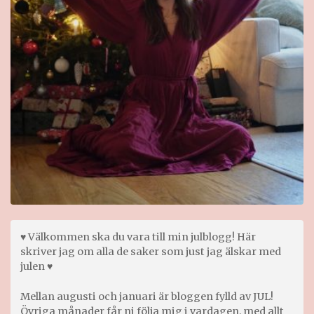
♥ Välkommen ska du vara till min julblogg! Här
skriver jag om alla de saker som just jag älskar med
julen ♥
Mellan augusti och januari är bloggen fylld av JUL!
Övriga månader får ni följa mig i vardagen, med allt