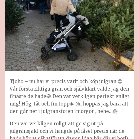
Tjoho – nu har vi precis varit och köp julgran!😍
Vår första riktiga gran och självklart valde jag den
finaste de hade😃 Den var verkligen perfekt enligt
mig! Hög, tät och fin topp🎄 Nu hoppas jag bara att
den går ner i julgransfoten imorgon, hehe…😱
Den var verkligen roligt att ge sig ut på
julgransjakt och vi hängde på låset precis när de
hade börjat sälja(första dagen idag här där vi bor!).