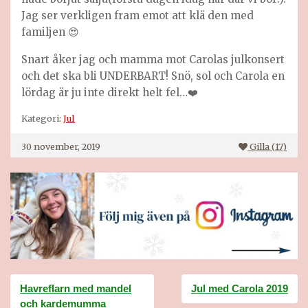
Jag ser verkligen fram emot att klä den med
familjen 😍
Snart åker jag och mamma mot Carolas julkonsert
och det ska bli UNDERBART! Snö, sol och Carola en
lördag är ju inte direkt helt fel…❤️
Kategori:
Jul
30 november, 2019
Gilla (
17
)
Inläggsnavigering
Havreflarn med mandel
Jul med Carola 2019
och kardemumma