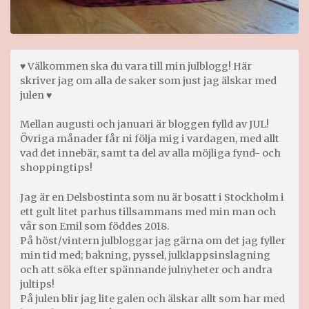
♥ Välkommen ska du vara till min julblogg! Här
skriver jag om alla de saker som just jag älskar med
julen ♥
Mellan augusti och januari är bloggen fylld av JUL!
Övriga månader får ni följa mig i vardagen, med allt
vad det innebär, samt ta del av alla möjliga fynd- och
shoppingtips!
Jag är en Delsbostinta som nu är bosatt i Stockholm i
ett gult litet parhus tillsammans med min man och
vår son Emil som föddes 2018.
På höst/vintern julbloggar jag gärna om det jag fyller
min tid med; bakning, pyssel, julklappsinslagning
och att söka efter spännande julnyheter och andra
jultips!
På julen blir jag lite galen och älskar allt som har med