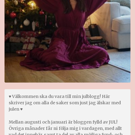
♥ Välkommen ska du vara till min julblogg! Här
skriver jag om alla de saker som just jag älskar med
julen ♥
Mellan augusti och januari är bloggen fylld av JUL!
Övriga månader får ni följa mig i vardagen, med allt
vad det innebär, samt ta del av alla möjliga fynd- och