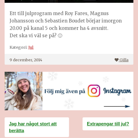
Ett till julprogram med Roy Fares, Magnus
Johansson och Sebastien Boudet börjar imorgon
20.00 på kanal 5 och kommer ha 4 avsnitt.
Det ska vi väl se på? 🙂
Kategori:
Jul
9 december, 2014
Gilla
Inläggsnavigering
Jag har något stort att
Extrapengar till jul?
berätta