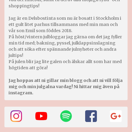
shoppingtips!
Jag är en Delsbostinta som nu är bosatt i Stockholm i
ett gult litet parhus tillsammans med min man och
vår son Emil som föddes 2018.
På höst/vintern julbloggar jag gärna om det jag fyller
min tid med; bakning, pyssel, julklappsinslagning
och att söka efter spännande julnyheter och andra
jultips!
På julen blir jag lite galen och älskar allt som har med
högtiden att göra!
Jag hoppas att ni gillar min blogg och att ni vill följa
mig och min julgalna vardag! Ni hittar mig även på
instagram.