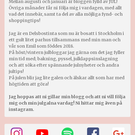
Mellan augusti och januari är bloggen fylld av JUL!
Övriga månader får ni följa mig i vardagen, med allt
vad det innebär, samt ta del av alla möjliga fynd- och
shoppingtips!
Jag är en Delsbostinta som nu är bosatt i Stockholm i
ett gult litet parhus tillsammans med min man och
vår son Emil som föddes 2018.
På höst/vintern julbloggar jag gärna om det jag fyller
min tid med; bakning, pyssel, julklappsinslagning
och att söka efter spännande julnyheter och andra
jultips!
På julen blir jag lite galen och älskar allt som har med
högtiden att göra!
Jag hoppas att ni gillar min blogg och att ni vill följa
mig och min julgalna vardag! Ni hittar mig även på
instagram.