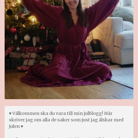
♥ Välkommen ska du vara till min julblogg! Här
skriver jag om alla de saker som just jag älskar med
julen ♥