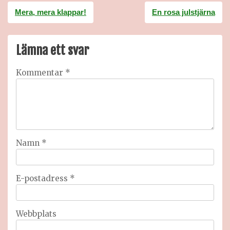
Inläggsnavigering
Mera, mera klappar!
En rosa julstjärna
Lämna ett svar
Kommentar
*
Namn
*
E-postadress
*
Webbplats