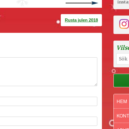
inst
Rusta julen 2018
Vils
Sök
efter:
HEM
KONT