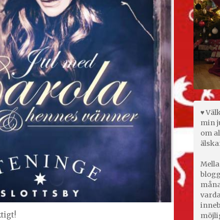
♥ Väl
min j
om al
älska
Mella
blogg
månad
varda
inneb
ktigt!
möjli