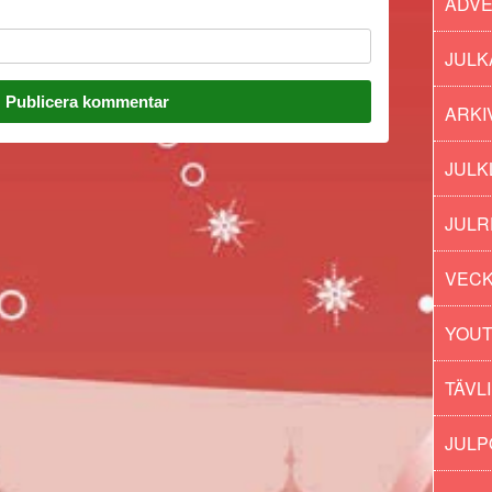
ADV
JULK
ARKI
JULK
JULR
VECK
YOU
TÄVL
JUL