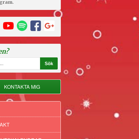
agram.
en?
KONTAKTA MIG
AKT