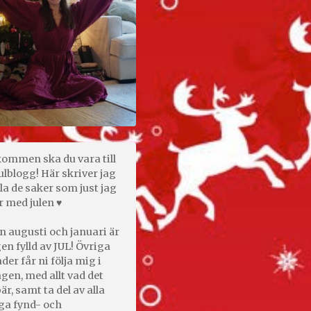
kommen ska du vara till
ulblogg! Här skriver jag
la de saker som just jag
r med julen ♥
n augusti och januari är
en fylld av JUL! Övriga
er får ni följa mig i
gen, med allt vad det
är, samt ta del av alla
ga fynd- och