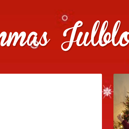
julklappstips, julkalendrar, adventskalendrar , julpyssel oc