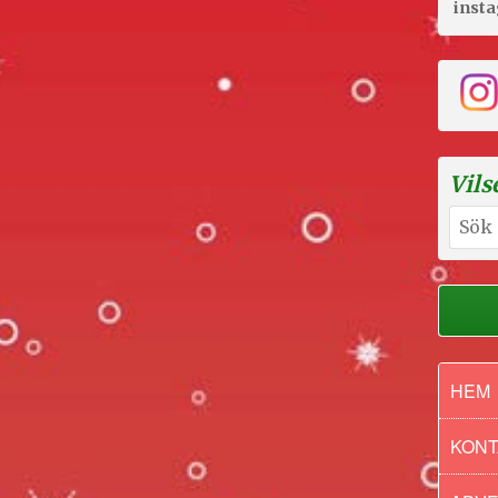
inst
Vils
Sök
efter:
HEM
KONT