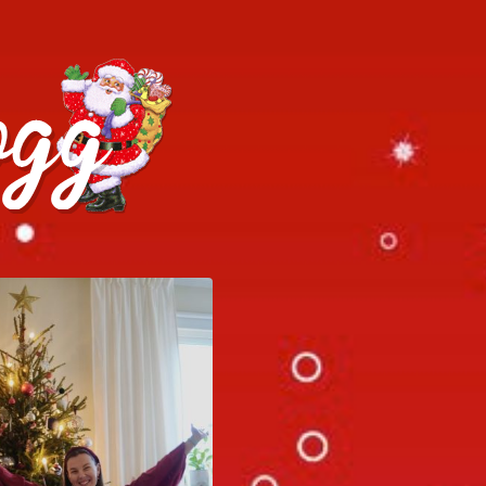
h julrecept!