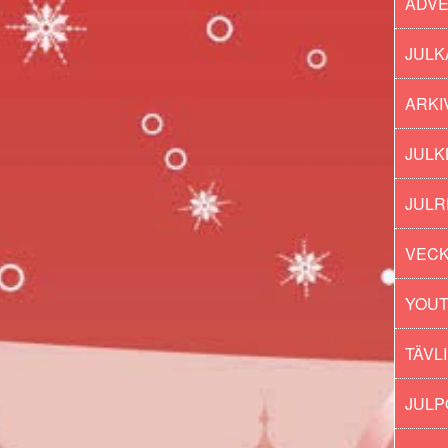
ADV
JULK
ARKI
JULK
JULR
VECK
YOU
TÄVL
JUL