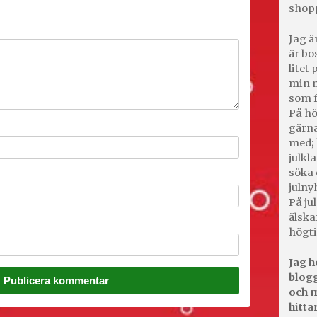
shop
Jag ä
är bo
litet
min m
som f
På hö
gärna
med; 
julkl
söka 
julny
På jul
älska
högti
Jag h
blogg
och m
hitta