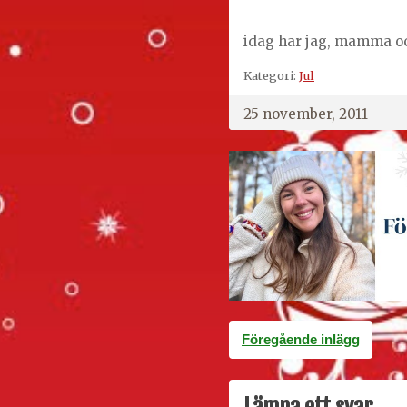
idag har jag, mamma oc
Kategori:
Jul
25 november, 2011
Inläggsnavigering
Föregående inlägg
Lämna ett svar