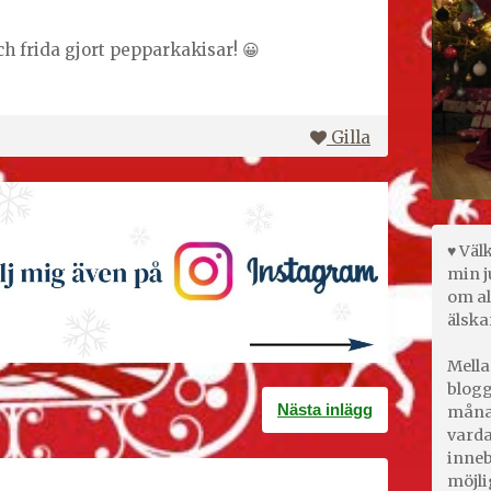
h frida gjort pepparkakisar! 😀
Gilla
♥ Väl
min j
om al
älska
Mella
blogg
Nästa inlägg
månad
varda
inneb
möjli