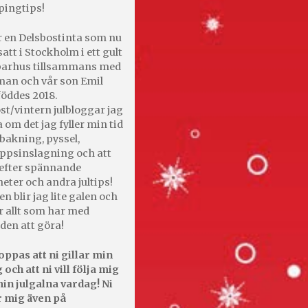
pingtips!
r en Delsbostinta som nu
satt i Stockholm i ett gult
 parhus tillsammans med
an och vår son Emil
öddes 2018.
st/vintern julbloggar jag
 om det jag fyller min tid
bakning, pyssel,
appsinslagning och att
efter spännande
heter och andra jultips!
en blir jag lite galen och
r allt som har med
den att göra!
oppas att ni gillar min
 och att ni vill följa mig
in julgalna vardag! Ni
r mig även på