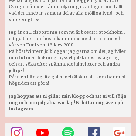
Mellan augusti och januari är bloggen fylld av JUL!
Övriga månader får ni följa mig i vardagen, med allt
vad det innebär, samt ta del av alla möjliga fynd- och
shoppingtips!
Jag är en Delsbostinta som nu är bosatt i Stockholm i
ett gult litet parhus tillsammans med min man och
vår son Emil som föddes 2018.
På höst/vintern julbloggar jag gärna om det jag fyller
min tid med; bakning, pyssel, julklappsinslagning
och att söka efter spännande julnyheter och andra
jultips!
På julen blir jag lite galen och älskar allt som har med
högtiden att göra!
Jag hoppas att ni gillar min blogg och att ni vill följa
mig och min julgalna vardag! Ni hittar mig även på
instagram.