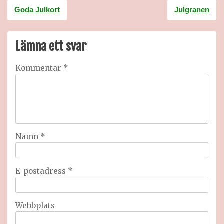
Inläggsnavigering
Goda Julkort
Julgranen
Lämna ett svar
Kommentar
*
Namn
*
E-postadress
*
Webbplats