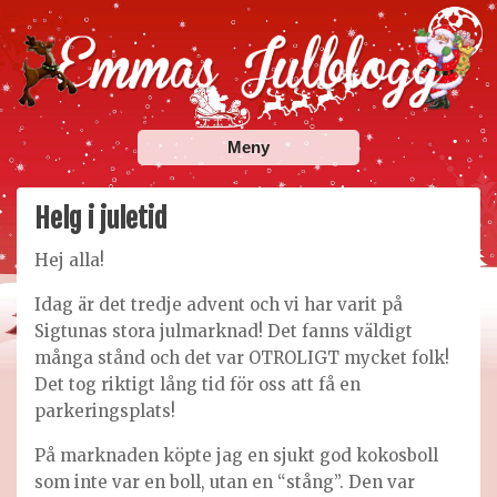
Skip
to
content
Emmas Julblogg
Julbloggar om julnyheter, julklappstips, julkalendrar,
Meny
adventskalendrar , julpyssel och julrecept!
Helg i juletid
Hej alla!
Idag är det tredje advent och vi har varit på
Sigtunas stora julmarknad! Det fanns väldigt
många stånd och det var OTROLIGT mycket folk!
Det tog riktigt lång tid för oss att få en
parkeringsplats!
På marknaden köpte jag en sjukt god kokosboll
som inte var en boll, utan en “stång”. Den var